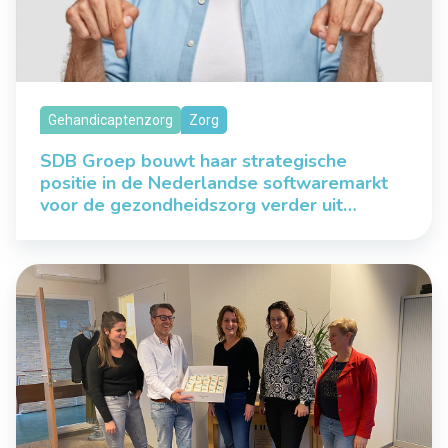
Gehandicaptenzorg
Zorg
SDB Groep bouwt haar strategische
positie in de Nederlandse softwaremarkt
voor de gezondheidszorg verder uit…