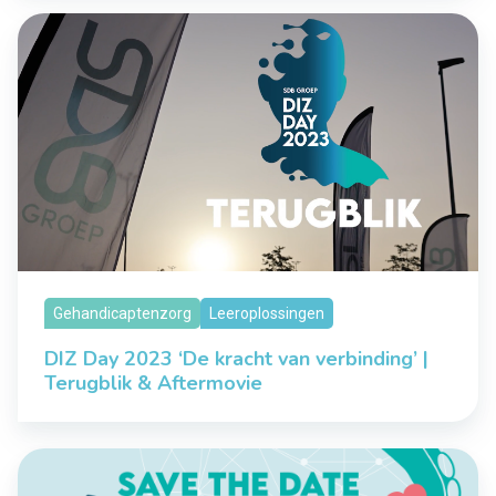
Gehandicaptenzorg
Leeroplossingen
DIZ Day 2023 ‘De kracht van verbinding’ |
Terugblik & Aftermovie