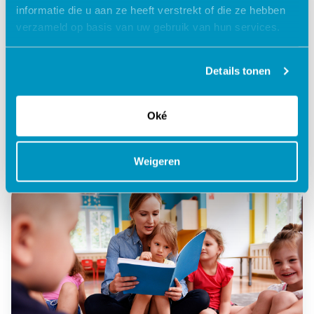
informatie die u aan ze heeft verstrekt of die ze hebben
verzameld op basis van uw gebruik van hun services.
Details tonen
Ouderenzorg
Analytics
Oké
Zorggroep Oude en Nieuwe Land kiest ook
voor Business Intelligence van SDB Groep
Weigeren