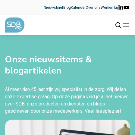
Ga naar de inhoud
Nieuwsbrief
Blog
Kalender
Over ons
Werken bij
Onze nieuwsitems &
blogartikelen
Al meer dan 45 jaar zijn wij specialist in de zorg. Wij delen
onze expertise graag. Op deze pagina vind je al het nieuws
over SDB, onze producten en diensten én blogs
geschreven door onze medewerkers. Veel leesplezier!