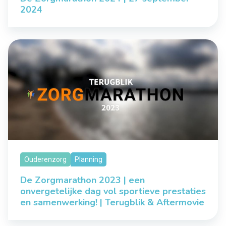
2024
Ouderenzorg
Planning
De Zorgmarathon 2023 | een
onvergetelijke dag vol sportieve prestaties
en samenwerking! | Terugblik & Aftermovie