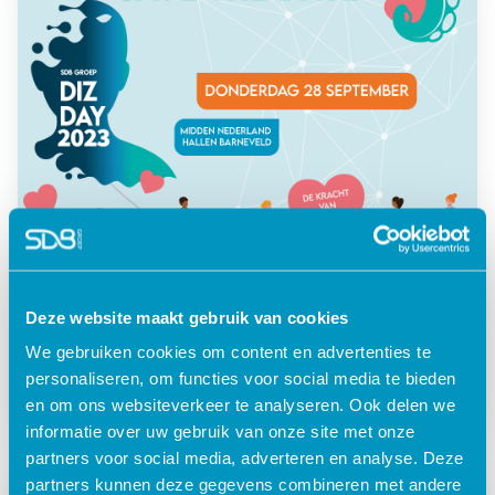
Deze website maakt gebruik van cookies
Welzijn
HR
We gebruiken cookies om content en advertenties te
personaliseren, om functies voor social media te bieden
DIZDay 2023 | Save the date
en om ons websiteverkeer te analyseren. Ook delen we
informatie over uw gebruik van onze site met onze
partners voor social media, adverteren en analyse. Deze
partners kunnen deze gegevens combineren met andere