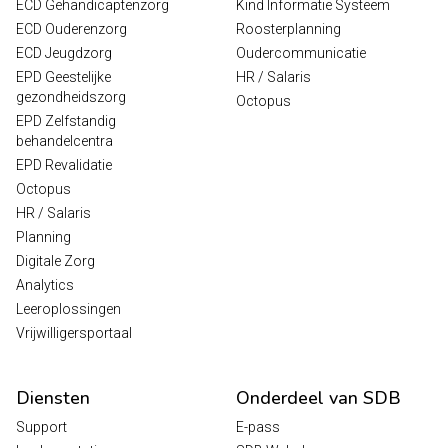
ECD Gehandicaptenzorg
Kind Informatie Systeem
ECD Ouderenzorg
Roosterplanning
ECD Jeugdzorg
Oudercommunicatie
EPD Geestelijke
HR / Salaris
gezondheidszorg
Octopus
EPD Zelfstandig
behandelcentra
EPD Revalidatie
Octopus
HR / Salaris
Planning
Digitale Zorg
Analytics
Leeroplossingen
Vrijwilligersportaal
Diensten
Onderdeel van SDB
Support
E-pass