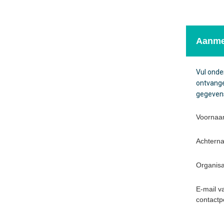
Aanme
Vul onde
ontvangen
gegevens 
Voorna
Achter
Organis
E-mail v
contact