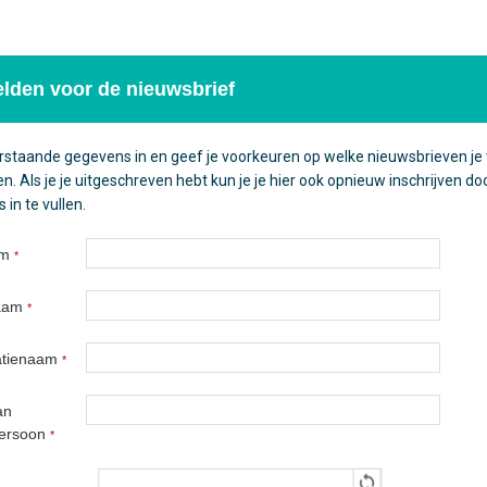
lden voor de nieuwsbrief
rstaande gegevens in en geef je voorkeuren op welke nieuwsbrieven je 
. Als je je uitgeschreven hebt kun je je hier ook opnieuw inschrijven do
in te vullen.
am
*
naam
*
atienaam
*
an
persoon
*