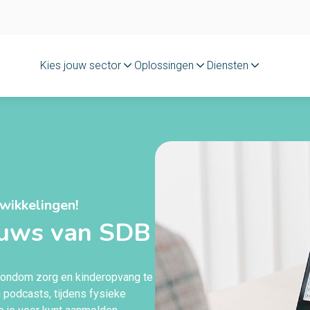
Kies jouw sector
Oplossingen
Diensten
twikkelingen!
euws van SDB
rondom zorg en kinderopvang te
n
podcasts
, tijdens fysieke