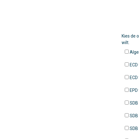
Kies de 
wilt.
Alge
ECD 
ECD 
EPD 
SDB D
SDB 
SDB 