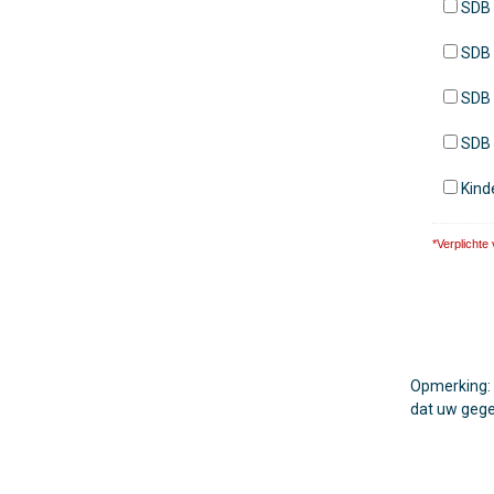
SDB 
SDB V
SDB 
SDB 
Kind
*Verplichte
Opmerking: 
dat uw gege