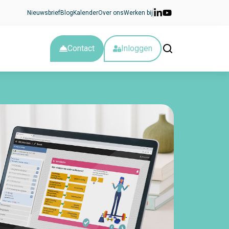
Nieuwsbrief
Blog
Kalender
Over ons
Werken bij
Contact
Inloggen