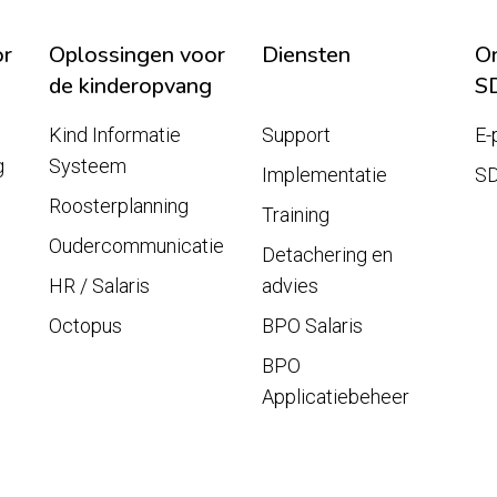
or
Oplossingen voor
Diensten
On
de kinderopvang
S
Kind Informatie
Support
E-
g
Systeem
Implementatie
S
Roosterplanning
Training
Oudercommunicatie
Detachering en
HR / Salaris
advies
Octopus
BPO Salaris
BPO
Applicatiebeheer