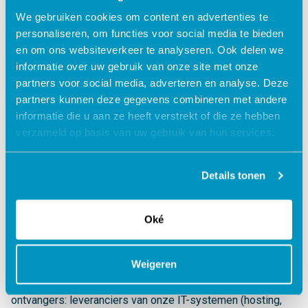
ISO27001 en NEN7510 gecertificeerd. Medewerkers van
We gebruiken cookies om content en advertenties te
SDB kunnen alleen bij data die zij uit hoofde van hun functie
personaliseren, om functies voor social media te bieden
nodig hebben om hun werkzaamheden uit te oefenen.
en om ons websiteverkeer te analyseren. Ook delen we
Voor vragen die zich specifiek richten op security en
informatie over uw gebruik van onze site met onze
technische maatregelen, kunt u contact met ons opnemen
partners voor social media, adverteren en analyse. Deze
via:
security@sdbgroep.nl
.
partners kunnen deze gegevens combineren met andere
informatie die u aan ze heeft verstrekt of die ze hebben
Wij streven ernaar zo min mogelijk persoonsgegevens te
verzameld op basis van uw gebruik van hun services.
delen met andere partijen. In sommige gevallen kan het niet
anders. Het kan in zo’n geval voorkomen dat wij
persoonsgegevens aan derden verstrekken, omdat:
Details tonen
U ons hiervoor toestemming geeft;
SDB zich kan beroepen op een gerechtvaardigd belang;
Oké
SDB wettelijk verplicht is om de gegevens te delen;
Het delen van de persoonsgegevens noodzakelijk is
Weigeren
voor de uitvoer van een overeenkomst.
Wij kunnen gegevens delen met de volgende categorieën
ontvangers: leveranciers van onze IT-systemen (hosting,