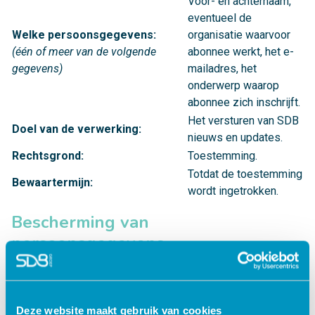
Voor- en achternaam,
eventueel de
Welke persoonsgegevens:
organisatie waarvoor
(één of meer van de volgende
abonnee werkt, het e-
gegevens)
mailadres, het
onderwerp waarop
abonnee zich inschrijft.
Het versturen van SDB
Doel van de verwerking:
nieuws en updates.
Rechtsgrond:
Toestemming.
Totdat de toestemming
Bewaartermijn:
wordt ingetrokken.
Bescherming van
persoonsgegevens
Bij SDB worden technische en organisatorische
maatregelen getroffen om te waarborgen dat de verwerkte
persoonsgegevens passend worden beveiligd. SDB is
Deze website maakt gebruik van cookies