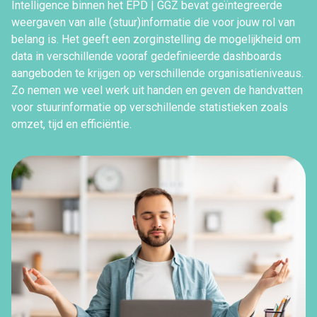
Intelligence binnen het EPD | GGZ bevat geïntegreerde
weergaven van alle (stuur)informatie die voor jouw rol van
belang is. Het geeft een zorginstelling de mogelijkheid om
data in verschillende vooraf gedefinieerde dashboards
aangeboden te krijgen op verschillende organisatieniveaus.
Zo nemen we veel werk uit handen en geven de handvatten
voor stuurinformatie op verschillende statistieken zoals
omzet, tijd en efficiëntie.