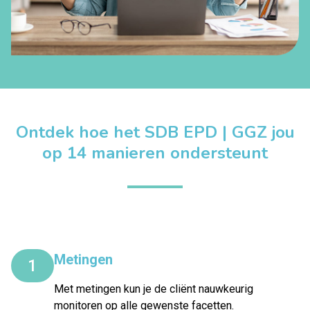
Ontdek hoe het SDB EPD | GGZ jou
op 14 manieren ondersteunt
Metingen
1
Met metingen kun je de cliënt nauwkeurig
monitoren op alle gewenste facetten.