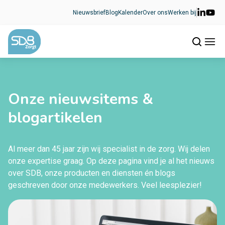
Ga naar de inhoud
Nieuwsbrief
Blog
Kalender
Over ons
Werken bij
Onze nieuwsitems &
blogartikelen
Al meer dan 45 jaar zijn wij specialist in de zorg. Wij delen
onze expertise graag. Op deze pagina vind je al het nieuws
over SDB, onze producten en diensten én blogs
geschreven door onze medewerkers. Veel leesplezier!