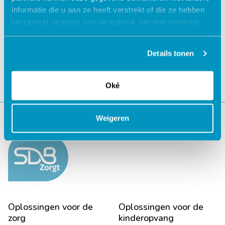
informatie die u aan ze heeft verstrekt of die ze hebben
Jouw data veilig in de cloud
verzameld op basis van uw gebruik van hun services.
Details tonen
Oké
Weigeren
Oplossingen voor de
Oplossingen voor de
zorg
kinderopvang