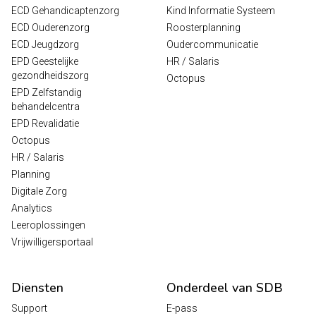
ECD Gehandicaptenzorg
Kind Informatie Systeem
ECD Ouderenzorg
Roosterplanning
ECD Jeugdzorg
Oudercommunicatie
EPD Geestelijke
HR / Salaris
gezondheidszorg
Octopus
EPD Zelfstandig
behandelcentra
EPD Revalidatie
Octopus
HR / Salaris
Planning
Digitale Zorg
Analytics
Leeroplossingen
Vrijwilligersportaal
Diensten
Onderdeel van SDB
Support
E-pass