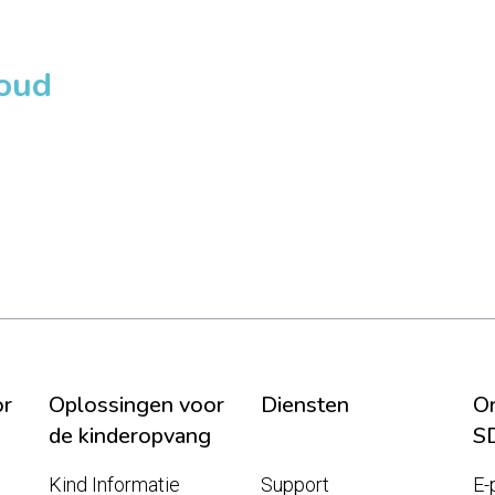
loud
or
Oplossingen voor
Diensten
On
de kinderopvang
S
Kind Informatie
Support
E-