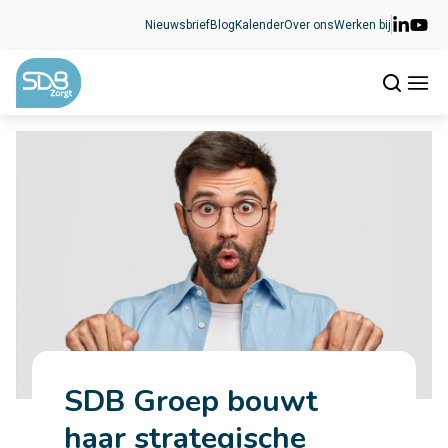
Ga naar de inhoud
Nieuwsbrief
Blog
Kalender
Over ons
Werken bij
SDB Groep bouwt
haar strategische