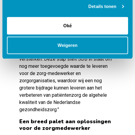
uitrollen voor organisaties in ‘
Cure
’ markten,
Details tonen
zoals de geestelijke gezondheidszorg, de
jeugdzorg en de revalidatiezorg.
Oké
We hebben al diepe roots in de ‘
Care’
sector
en sinds vorig jaar ook in de ZBC markt, maar
de samenwerking met Avinty zal onze positie
Weigeren
in de Nederlandse gezondheidszorg
versterken. Deze stap stelt SDB in staat om
nog meer toegevoegde waarde te leveren
voor de zorg-medewerker en
zorgorganisaties, waardoor wij een nog
grotere bijdrage kunnen leveren aan het
verbeteren van patiëntenzorg de algehele
kwaliteit van de Nederlandse
gezondheidszorg.”
Een breed palet aan oplossingen
voor de zorgmedewerker