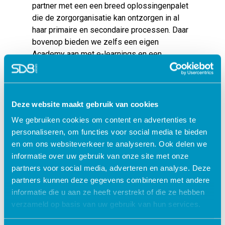
partner met een een breed oplossingenpalet
die de zorgorganisatie kan ontzorgen in al
haar primaire en secondaire processen. Daar
bovenop bieden we zelfs een eigen
Academy aan met
e-learnings
en een
Business Intelligence
suite om de bestuurder
van managementinformatie te voorzien.
Vorig jaar hebben we een eerste concrete
Deze website maakt gebruik van cookies
stap gezet naar de ‘
Cure’
markt door een
We gebruiken cookies om content en advertenties te
samenwerking aan te gaan met Timeff en
personaliseren, om functies voor social media te bieden
Asterisque, waardoor we direct een van de
en om ons websiteverkeer te analyseren. Ook delen we
marktleiders zijn geworden voor Zelfstandige
informatie over uw gebruik van onze site met onze
Behandelcentra (ZBC’s) en de revalidatiezorg.
partners voor social media, adverteren en analyse. Deze
Het aanbieden van goed geïntegreerde
partners kunnen deze gegevens combineren met andere
softwareoplossingen ligt in de kern van onze
informatie die u aan ze heeft verstrekt of die ze hebben
filosofie en de succesvolle propositie die we
verzameld op basis van uw gebruik van hun services.
hiermee voor de Nederlandse ‘
Care
’ markt
hebben ontwikkeld willen we nu ook gaan