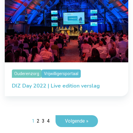
Ouderenzorg
Vrijwilligersportaal
DIZ Day 2022 | Live edition verslag
1
2
3
4
Volgende »