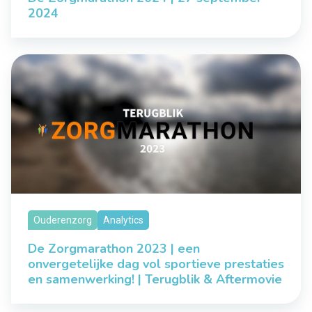
2024
Ouderenzorg
Analytics
De Zorgmarathon 2023 | een
onvergetelijke dag vol sportieve prestaties
en samenwerking! | Terugblik & Aftermovie