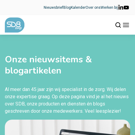
Ga naar de inhoud
Nieuwsbrief
Blog
Kalender
Over ons
Werken bij
Onze nieuwsitems &
blogartikelen
Al meer dan 45 jaar zijn wij specialist in de zorg. Wij delen
onze expertise graag. Op deze pagina vind je al het nieuws
over SDB, onze producten en diensten én blogs
geschreven door onze medewerkers. Veel leesplezier!