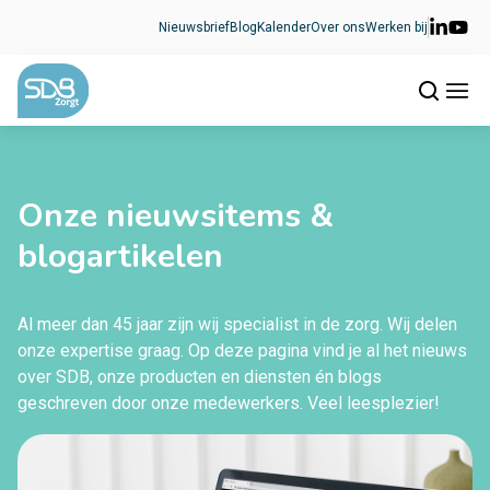
Ga naar de inhoud
Nieuwsbrief
Blog
Kalender
Over ons
Werken bij
Onze nieuwsitems &
blogartikelen
Al meer dan 45 jaar zijn wij specialist in de zorg. Wij delen
onze expertise graag. Op deze pagina vind je al het nieuws
over SDB, onze producten en diensten én blogs
geschreven door onze medewerkers. Veel leesplezier!