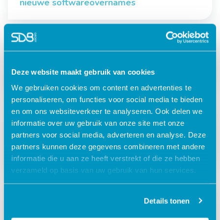
nieuwe softwareovernames
Jeugdzorg
HR
Het werk van een Product Owner
Deze website maakt gebruik van cookies
We gebruiken cookies om content en advertenties te
personaliseren, om functies voor social media te bieden
en om ons websiteverkeer te analyseren. Ook delen we
Ouderenzorg
Salaris
informatie over uw gebruik van onze site met onze
partners voor social media, adverteren en analyse. Deze
Interview tussen onze CTO en Microsoft
partners kunnen deze gegevens combineren met andere
over de impact van Corona
informatie die u aan ze heeft verstrekt of die ze hebben
verzameld op basis van uw gebruik van hun services.
Details tonen
Ouderenzorg
Analytics