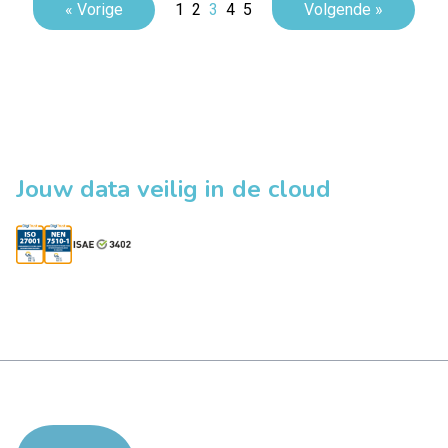
« Vorige
1
2
3
4
5
Volgende »
Jouw data veilig in de cloud