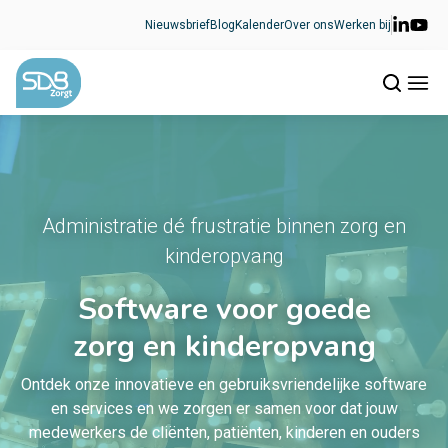
Ga naar de inhoud
Nieuwsbrief
Blog
Kalender
Over ons
Werken bij
Administratie dé frustratie binnen zorg en
kinderopvang
Software voor goede
zorg en kinderopvang
Ontdek onze innovatieve en gebruiksvriendelijke software
en services en we zorgen er samen voor dat jouw
medewerkers de cliënten, patiënten, kinderen en ouders