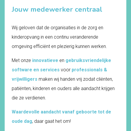
Jouw medewerker centraal
S
Wij geloven dat de organisaties in de zorg en
w
kinderopvang in een continu veranderende
k
omgeving efficiënt en plezierig kunnen werken.
u
Met onze
innovatieve
en
gebruiksvriendelijke
D
software en services
voor
professionals &
v
vrijwilligers
maken wij handen vrij zodat cliënten,
s
patiënten, kinderen en ouders alle aandacht krijgen
d
die ze verdienen.
o
o
Waardevolle aandacht vanaf geboorte tot de
g
oude dag
, daar gaat het om!
e