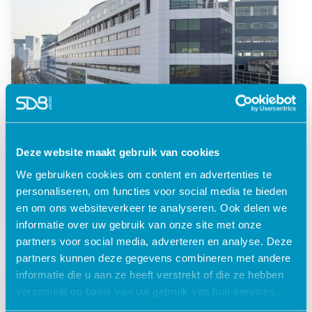
Deze website maakt gebruik van cookies
Locatie Den Haag
We gebruiken cookies om content en advertenties te
personaliseren, om functies voor social media te bieden
Saturnusstraat 95, 2516 AG Den Haag
en om ons websiteverkeer te analyseren. Ook delen we
informatie over uw gebruik van onze site met onze
partners voor social media, adverteren en analyse. Deze
partners kunnen deze gegevens combineren met andere
informatie die u aan ze heeft verstrekt of die ze hebben
verzameld op basis van uw gebruik van hun services.