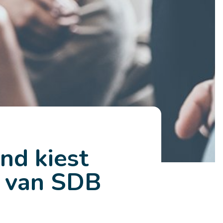
nd kiest
e van SDB