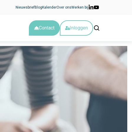
Nieuwsbrief
Blog
Kalender
Over ons
Werken bij
Contact
Inloggen