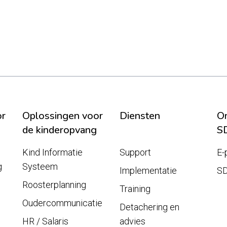
or
Oplossingen voor
Diensten
On
de kinderopvang
S
Kind Informatie
Support
E-
g
Systeem
Implementatie
S
Roosterplanning
Training
Oudercommunicatie
Detachering en
HR / Salaris
advies