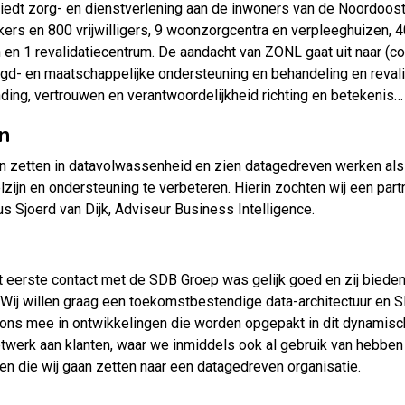
dt zorg- en dienstverlening aan de inwoners van de Noordoostp
kers en 800 vrijwilligers, 9 woonzorgcentra en verpleeghuizen, 4
 en 1 revalidatiecentrum. De aandacht van ZONL gaat uit naar (
eugd- en maatschappelijke ondersteuning en behandeling en revali
ding, vertrouwen en verantwoordelijkheid richting en betekenis…
n
n zetten in datavolwassenheid en zien datagedreven werken als
welzijn en ondersteuning te verbeteren. Hierin zochten wij een pa
us Sjoerd van Dijk, Adviseur Business Intelligence.
et eerste contact met de SDB Groep was gelijk goed en zij bied
ij willen graag een toekomstbestendige data-architectuur en SD
j ons mee in ontwikkelingen die worden opgepakt in dit dynamis
twerk aan klanten, waar we inmiddels ook al gebruik van hebben
n die wij gaan zetten naar een datagedreven organisatie.