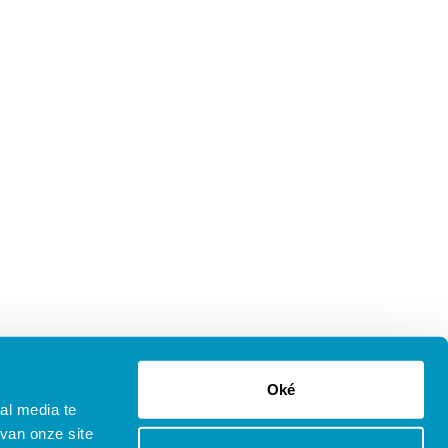
Oké
al media te
van onze site