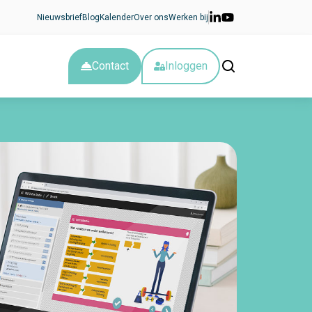
Nieuwsbrief
Blog
Kalender
Over ons
Werken bij
Contact
Inloggen