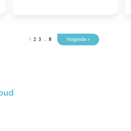
1
2
3
…
8
Volgende »
loud