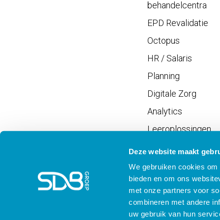
behandelcentra
EPD Revalidatie
Octopus
HR / Salaris
Planning
Digitale Zorg
Analytics
Leeroplossingen
Vrijwilligersportaal
Deze website maakt gebru
We gebruiken cookies om c
bieden en om ons websitev
met onze partners voor so
combineren met andere inf
Meld je aan voor SD
uw gebruik van hun servic