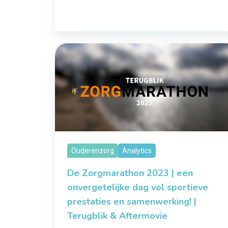
Ouderenzorg
Analytics
De Zorgmarathon 2023 | een
onvergetelijke dag vol sportieve
prestaties en samenwerking! |
Terugblik & Aftermovie