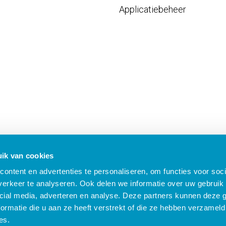
Applicatiebeheer
ik van cookies
ontent en advertenties te personaliseren, om functies voor soci
erkeer te analyseren. Ook delen we informatie over uw gebruik 
cial media, adverteren en analyse. Deze partners kunnen deze
ormatie die u aan ze heeft verstrekt of die ze hebben verzameld
B Nieuws
Algemene voorwaarden
Compliance
Security
Privacy
Klach
es.