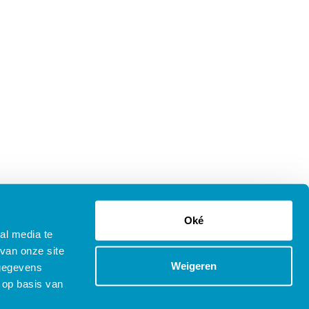
Oké
al media te
van onze site
Weigeren
 gegevens
 op basis van
tenprocedure Opleidingen
Copyright © 2025 SDB