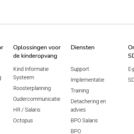
or
Oplossingen voor
Diensten
On
de kinderopvang
S
Kind Informatie
Support
E-
g
Systeem
Implementatie
S
Roosterplanning
Training
Oudercommunicatie
Detachering en
HR / Salaris
advies
Octopus
BPO Salaris
BPO