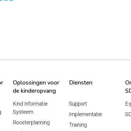
or
Oplossingen voor
Diensten
On
de kinderopvang
S
Kind Informatie
Support
E-
g
Systeem
Implementatie
S
Roosterplanning
Training