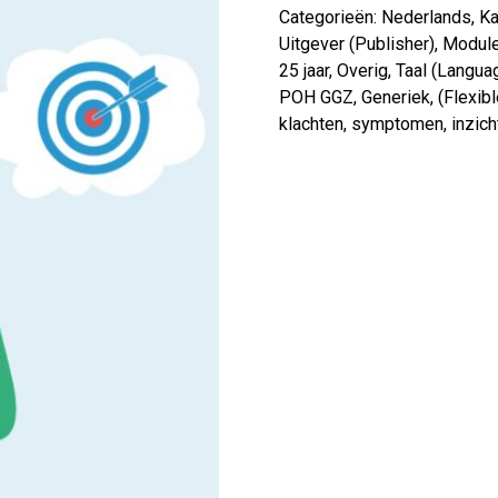
Categorieën:
Nederlands
,
Ka
Uitgever (Publisher)
,
Modul
25 jaar
,
Overig
,
Taal (Langua
POH GGZ
,
Generiek
,
(Flexib
klachten
,
symptomen
,
inzich