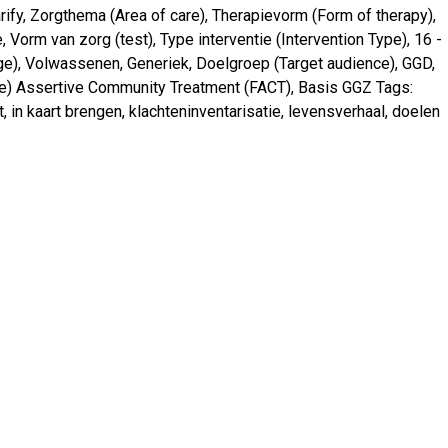
rify
,
Zorgthema (Area of care)
,
Therapievorm (Form of therapy)
,
e
,
Vorm van zorg (test)
,
Type interventie (Intervention Type)
,
16 -
ge)
,
Volwassenen
,
Generiek
,
Doelgroep (Target audience)
,
GGD
,
le) Assertive Community Treatment (FACT)
,
Basis GGZ
Tags:
t
,
in kaart brengen
,
klachteninventarisatie
,
levensverhaal
,
doelen