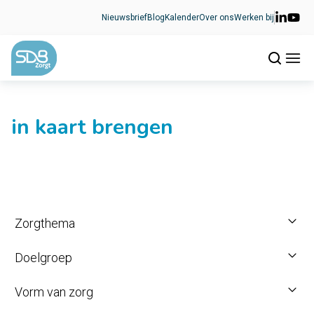
Ga naar de inhoud
Nieuwsbrief
Blog
Kalender
Over ons
Werken bij
in kaart brengen
Zorgthema
Doelgroep
Vorm van zorg