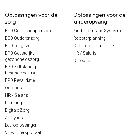
Oplossingen voor de
Oplossingen voor de
zorg
kinderopvang
ECD Gehandicaptenzorg
Kind Informatie Systeem
ECD Ouderenzorg
Roosterplanning
ECD Jeugdzorg
Oudercommunicatie
EPD Geestelijke
HR / Salaris
gezondheidszorg
Octopus
EPD Zelfstandig
behandelcentra
EPD Revalidatie
Octopus
HR / Salaris
Planning
Digitale Zorg
Analytics
Leeroplossingen
Vrijwilligersportaal