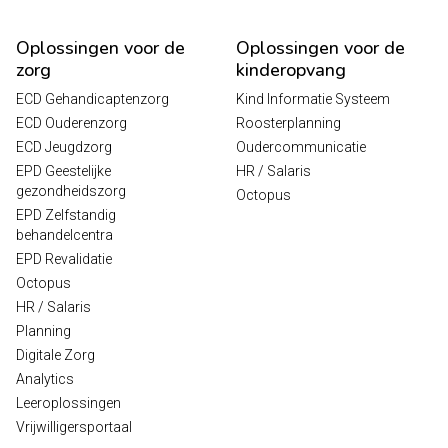
Oplossingen voor de
Oplossingen voor de
zorg
kinderopvang
ECD Gehandicaptenzorg
Kind Informatie Systeem
ECD Ouderenzorg
Roosterplanning
ECD Jeugdzorg
Oudercommunicatie
EPD Geestelijke
HR / Salaris
gezondheidszorg
Octopus
EPD Zelfstandig
behandelcentra
EPD Revalidatie
Octopus
HR / Salaris
Planning
Digitale Zorg
Analytics
Leeroplossingen
Vrijwilligersportaal