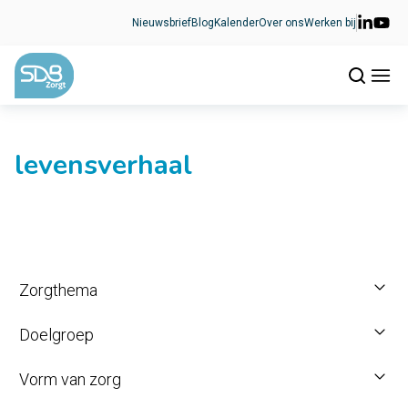
Ga naar de inhoud
Nieuwsbrief
Blog
Kalender
Over ons
Werken bij
levensverhaal
Zorgthema
Doelgroep
Vorm van zorg