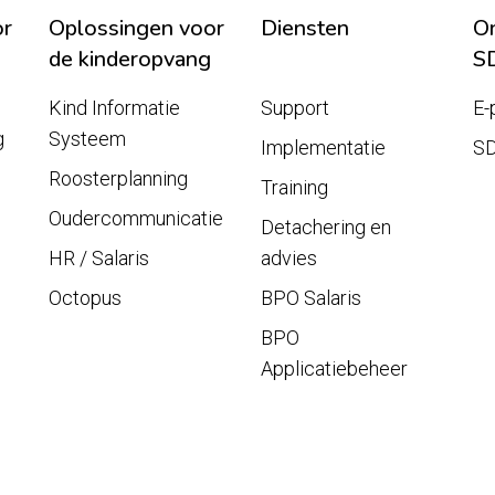
or
Oplossingen voor
Diensten
On
de kinderopvang
S
Kind Informatie
Support
E-
g
Systeem
Implementatie
S
Roosterplanning
Training
Oudercommunicatie
Detachering en
HR / Salaris
advies
Octopus
BPO Salaris
BPO
Applicatiebeheer