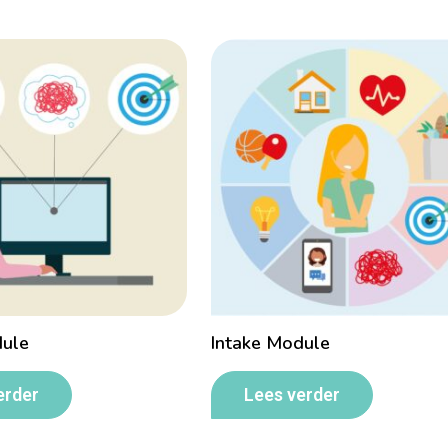
dule
Intake Module
erder
Lees verder