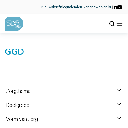
Ga naar de inhoud
Nieuwsbrief
Blog
Kalender
Over ons
Werken bij
GGD
Zorgthema
Doelgroep
Vorm van zorg