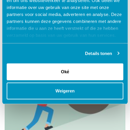
en om ons websiteverkeer te analyseren. Ook delen we
informatie over uw gebruik van onze site met onze
partners voor social media, adverteren en analyse. Deze
Inzicht in mijn situatie
partners kunnen deze gegevens combineren met andere
informatie die u aan ze heeft verstrekt of die ze hebben
verzameld op basis van uw gebruik van hun services.
Lees verder
Details tonen
Oké
Weigeren