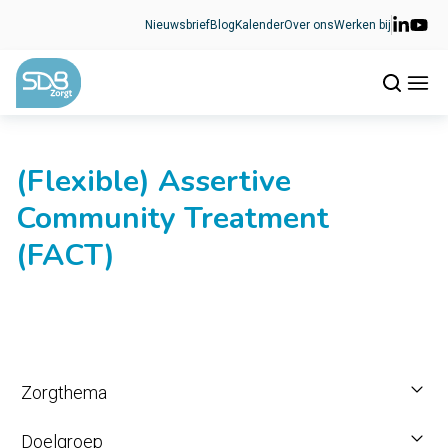
Ga naar de inhoud
Nieuwsbrief
Blog
Kalender
Over ons
Werken bij
(Flexible) Assertive
Community Treatment
(FACT)
Zorgthema
Doelgroep