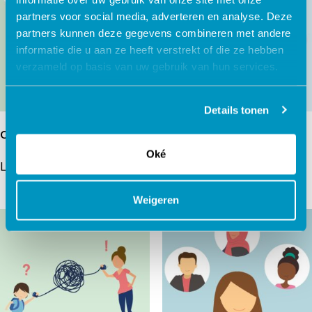
partners voor social media, adverteren en analyse. Deze
partners kunnen deze gegevens combineren met andere
informatie die u aan ze heeft verstrekt of die ze hebben
verzameld op basis van uw gebruik van hun services.
Details tonen
Omgaan met emoties
Wat is herstel?
Oké
Lees verder
Lees verder
Weigeren