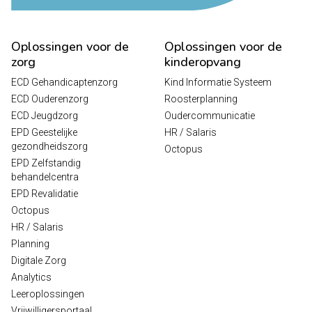
Oplossingen voor de
Oplossingen voor de
zorg
kinderopvang
ECD Gehandicaptenzorg
Kind Informatie Systeem
ECD Ouderenzorg
Roosterplanning
ECD Jeugdzorg
Oudercommunicatie
EPD Geestelijke
HR / Salaris
gezondheidszorg
Octopus
EPD Zelfstandig
behandelcentra
EPD Revalidatie
Octopus
HR / Salaris
Planning
Digitale Zorg
Analytics
Leeroplossingen
Vrijwilligersportaal