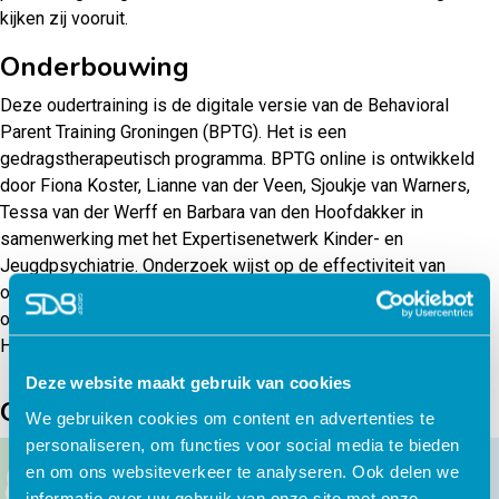
kijken zij vooruit.
Onderbouwing
Deze oudertraining is de digitale versie van de Behavioral
Parent Training Groningen (BPTG). Het is een
gedragstherapeutisch programma. BPTG online is ontwikkeld
door Fiona Koster, Lianne van der Veen, Sjoukje van Warners,
Tessa van der Werff en Barbara van den Hoofdakker in
samenwerking met het Expertisenetwerk Kinder- en
Jeugdpsychiatrie. Onderzoek wijst op de effectiviteit van
oudertraining op ADHD-symptomen, gedragsproblemen,
ouderlijk zelfvertrouwen en ouderlijk gedrag (Van den
Hoofdakker & Van der Veen-Mulders, 2018).
Deze website maakt gebruik van cookies
Gerelateerde producten
We gebruiken cookies om content en advertenties te
personaliseren, om functies voor social media te bieden
en om ons websiteverkeer te analyseren. Ook delen we
informatie over uw gebruik van onze site met onze