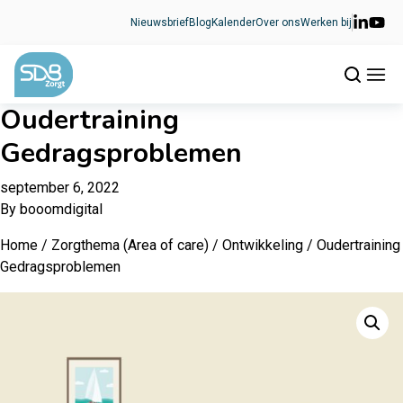
Ga naar de inhoud
Nieuwsbrief
Blog
Kalender
Over ons
Werken bij
Oudertraining
Gedragsproblemen
september 6, 2022
By
booomdigital
Home
/
Zorgthema (Area of care)
/
Ontwikkeling
/ Oudertraining
Gedragsproblemen