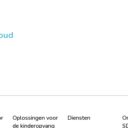
loud
or
Oplossingen voor
Diensten
On
de kinderopvang
S