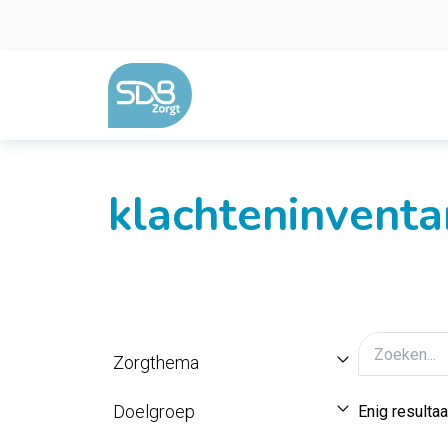
Ga naar de inhoud
klachteninventar
Zorgthema
Doelgroep
Enig resultaa