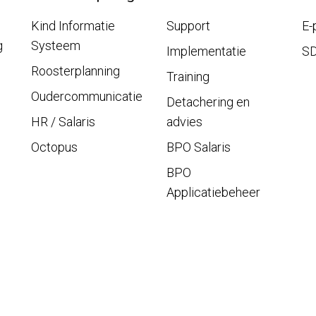
Kind Informatie
Support
E-
g
Systeem
Implementatie
S
Roosterplanning
Training
Oudercommunicatie
Detachering en
HR / Salaris
advies
Octopus
BPO Salaris
BPO
Applicatiebeheer