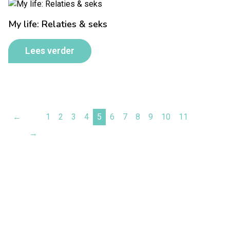
My life: Relaties & seks
Lees verder
←
1
2
3
4
5
6
7
8
9
10
11
→