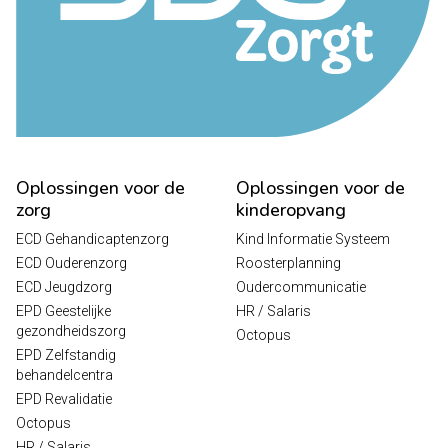
Oplossingen voor de
Oplossingen voor de
zorg
kinderopvang
ECD Gehandicaptenzorg
Kind Informatie Systeem
ECD Ouderenzorg
Roosterplanning
ECD Jeugdzorg
Oudercommunicatie
EPD Geestelijke
HR / Salaris
gezondheidszorg
Octopus
EPD Zelfstandig
behandelcentra
EPD Revalidatie
Octopus
HR / Salaris