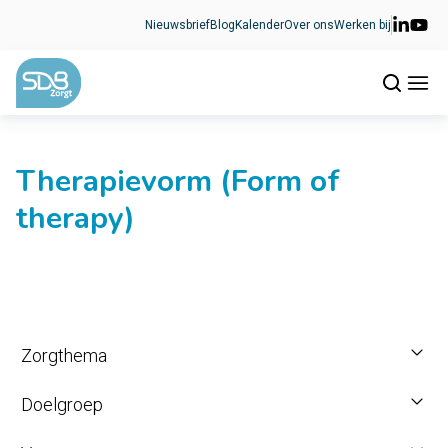
Ga naar de inhoud
Nieuwsbrief
Blog
Kalender
Over ons
Werken bij
Therapievorm (Form of
therapy)
Zorgthema
Doelgroep