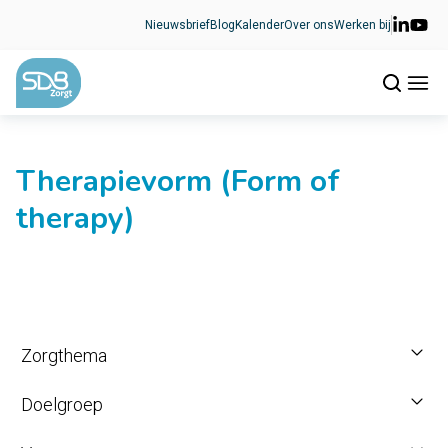
Ga naar de inhoud
Nieuwsbrief
Blog
Kalender
Over ons
Werken bij
Therapievorm (Form of
therapy)
Zorgthema
Doelgroep