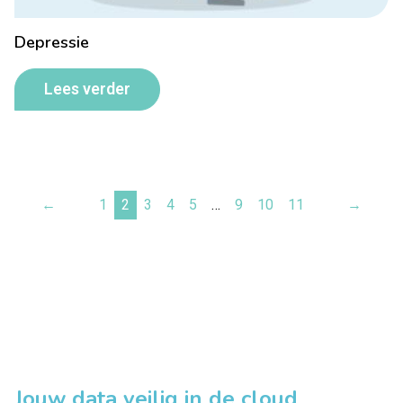
Depressie
Lees verder
←
1
2
3
4
5
…
9
10
11
→
Jouw data veilig in de cloud