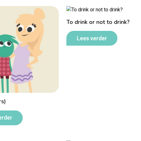
To drink or not to drink?
Lees verder
rs)
erder