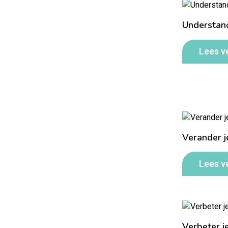
Understan
Lees v
Verander j
Lees v
Verbeter j