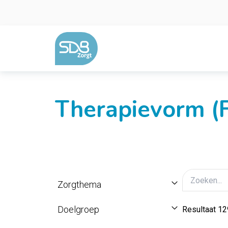
Ga naar de inhoud
Therapievorm (F
Zorgthema
Doelgroep
Resultaat 12