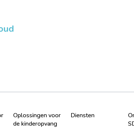
loud
or
Oplossingen voor
Diensten
On
de kinderopvang
S