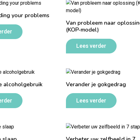
ding your problems
Van probleem naar oplossin
(KOP-model)
erder
Lees verder
e alcoholgebruik
Verander je gokgedrag
erder
Lees verder
e slaap
Verbeter uw zelfbeeld in 7