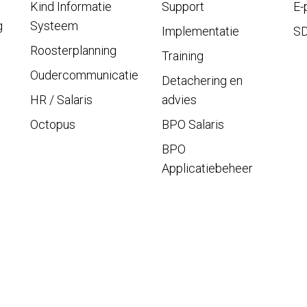
Kind Informatie
Support
E-
g
Systeem
Implementatie
S
Roosterplanning
Training
Oudercommunicatie
Detachering en
HR / Salaris
advies
Octopus
BPO Salaris
BPO
Applicatiebeheer