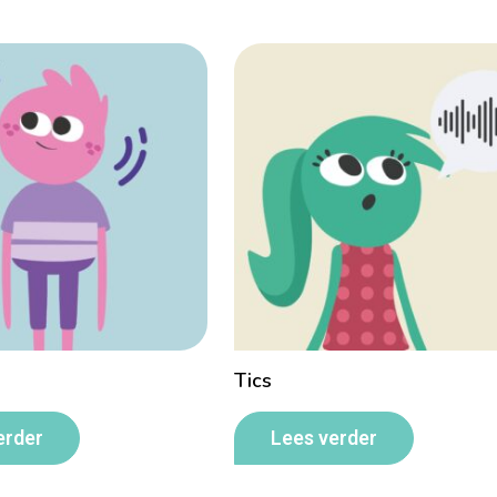
Tics
erder
Lees verder