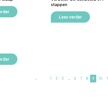
stappen
erder
Lees verder
erder
←
1
2
3
…
6
7
8
9
10