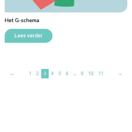
Het G-schema
Lees verder
←
1
2
3
4
5
6
…
9
10
11
→