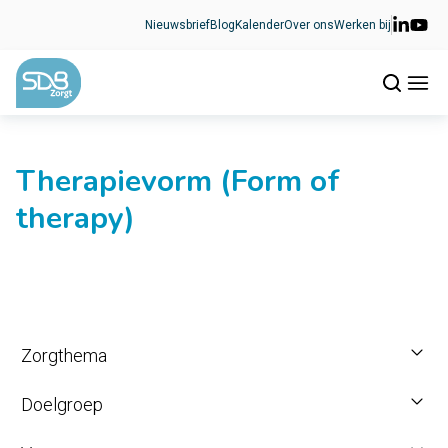
Ga naar de inhoud
Nieuwsbrief
Blog
Kalender
Over ons
Werken bij
Therapievorm (Form of
therapy)
Zorgthema
Doelgroep