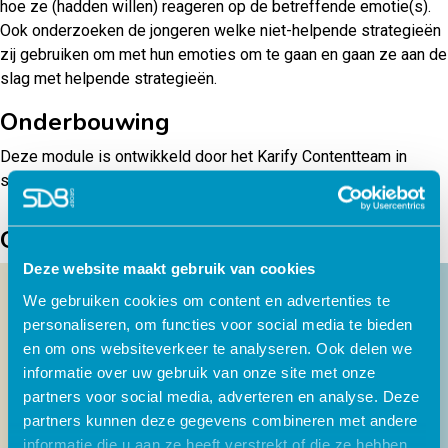
hoe ze (hadden willen) reageren op de betreffende emotie(s).
Ook onderzoeken de jongeren welke niet-helpende strategieën
zij gebruiken om met hun emoties om te gaan en gaan ze aan de
slag met helpende strategieën.
Onderbouwing
Deze module is ontwikkeld door het Karify Contentteam in
samenwerking met zorgprofessionals van GGZ Breburg.
Gerelateerde producten
Deze website maakt gebruik van cookies
We gebruiken cookies om content en advertenties te
personaliseren, om functies voor social media te bieden
en om ons websiteverkeer te analyseren. Ook delen we
informatie over uw gebruik van onze site met onze
partners voor social media, adverteren en analyse. Deze
partners kunnen deze gegevens combineren met andere
informatie die u aan ze heeft verstrekt of die ze hebben