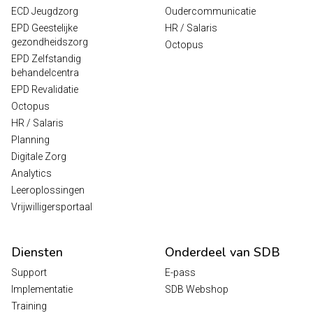
ECD Jeugdzorg
Oudercommunicatie
EPD Geestelijke
HR / Salaris
gezondheidszorg
Octopus
EPD Zelfstandig
behandelcentra
EPD Revalidatie
Octopus
HR / Salaris
Planning
Digitale Zorg
Analytics
Leeroplossingen
Vrijwilligersportaal
Diensten
Onderdeel van SDB
Support
E-pass
Implementatie
SDB Webshop
Training