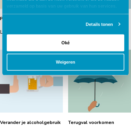
verzameld op basis van uw gebruik van hun services.
Piekerboom
Doepressie
Details tonen
Lees verder
Lees verder
Oké
Weigeren
Verander je alcoholgebruik
Terugval voorkomen