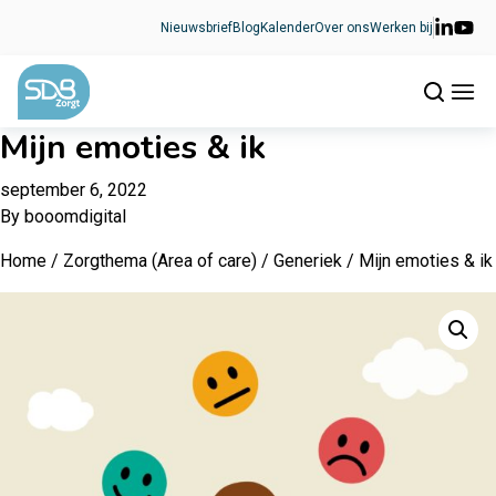
Ga naar de inhoud
Nieuwsbrief
Blog
Kalender
Over ons
Werken bij
Mijn emoties & ik
september 6, 2022
By
booomdigital
Home
/
Zorgthema (Area of care)
/
Generiek
/ Mijn emoties & ik