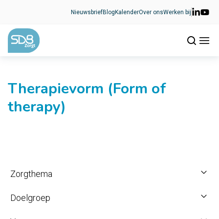
Ga naar de inhoud
Nieuwsbrief
Blog
Kalender
Over ons
Werken bij
Therapievorm (Form of
therapy)
Zorgthema
Doelgroep