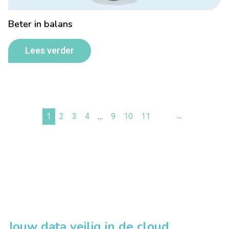
Beter in balans
Lees verder
1
2
3
4
…
9
10
11
→
Jouw data veilig in de cloud