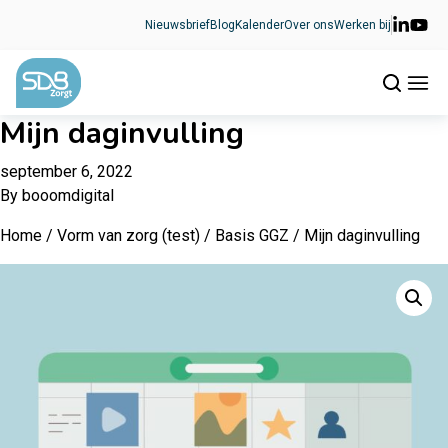
Ga naar de inhoud
Nieuwsbrief
Blog
Kalender
Over ons
Werken bij
Mijn daginvulling
september 6, 2022
By
booomdigital
Home
/
Vorm van zorg (test)
/
Basis GGZ
/ Mijn daginvulling