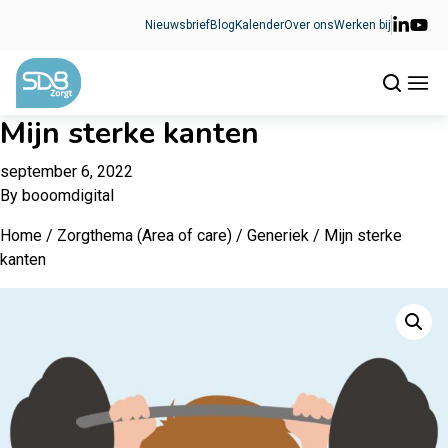
Ga naar de inhoud
Nieuwsbrief
Blog
Kalender
Over ons
Werken bij
Mijn sterke kanten
september 6, 2022
By
booomdigital
Home
/
Zorgthema (Area of care)
/
Generiek
/ Mijn sterke
kanten