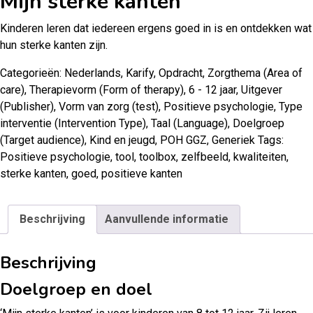
Mijn sterke kanten
Kinderen leren dat iedereen ergens goed in is en ontdekken wat
hun sterke kanten zijn.
Categorieën:
Nederlands
,
Karify
,
Opdracht
,
Zorgthema (Area of
care)
,
Therapievorm (Form of therapy)
,
6 - 12 jaar
,
Uitgever
(Publisher)
,
Vorm van zorg (test)
,
Positieve psychologie
,
Type
interventie (Intervention Type)
,
Taal (Language)
,
Doelgroep
(Target audience)
,
Kind en jeugd
,
POH GGZ
,
Generiek
Tags:
Positieve psychologie
,
tool
,
toolbox
,
zelfbeeld
,
kwaliteiten
,
sterke kanten
,
goed
,
positieve kanten
Beschrijving
Aanvullende informatie
Beschrijving
Doelgroep en doel