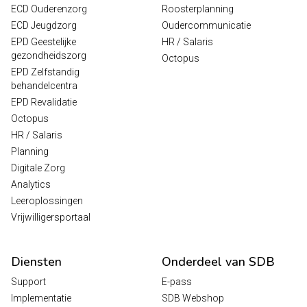
ECD Ouderenzorg
Roosterplanning
ECD Jeugdzorg
Oudercommunicatie
EPD Geestelijke
HR / Salaris
gezondheidszorg
Octopus
EPD Zelfstandig
behandelcentra
EPD Revalidatie
Octopus
HR / Salaris
Planning
Digitale Zorg
Analytics
Leeroplossingen
Vrijwilligersportaal
Diensten
Onderdeel van SDB
Support
E-pass
Implementatie
SDB Webshop