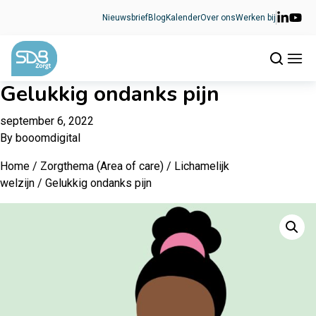
Ga naar de inhoud
Nieuwsbrief
Blog
Kalender
Over ons
Werken bij
Gelukkig ondanks pijn
september 6, 2022
By
booomdigital
Home
/
Zorgthema (Area of care)
/
Lichamelijk
welzijn
/ Gelukkig ondanks pijn