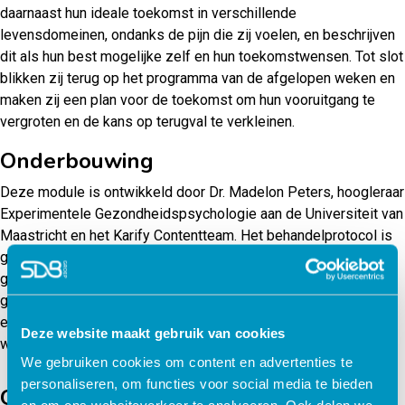
daarnaast hun ideale toekomst in verschillende
levensdomeinen, ondanks de pijn die zij voelen, en beschrijven
dit als hun best mogelijke zelf en hun toekomstwensen. Tot slot
blikken zij terug op het programma van de afgelopen weken en
maken zij een plan voor de toekomst om hun vooruitgang te
vergroten en de kans op terugval te verkleinen.
Onderbouwing
Deze module is ontwikkeld door Dr. Madelon Peters, hoogleraar
Experimentele Gezondheidspsychologie aan de Universiteit van
Maastricht en het Karify Contentteam. Het behandelprotocol is
gebaseerd op positieve psychologie en cognitieve
gedragstherapie. Wetenschappelijke studies onder zowel
gezonde als depressieve mensen bevestigden reeds de
effectiviteit en de kracht van de oefeningen waarvan gebruik
Deze website maakt gebruik van cookies
wordt gemaakt binnen deze behandeling.
We gebruiken cookies om content en advertenties te
personaliseren, om functies voor social media te bieden
Gerelateerde producten
en om ons websiteverkeer te analyseren. Ook delen we