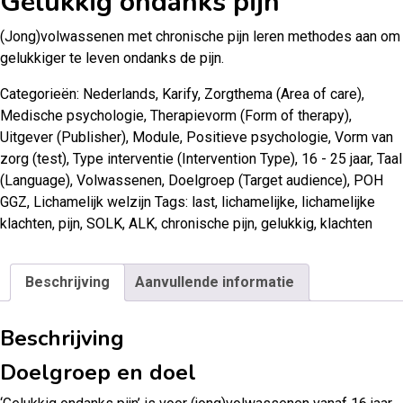
Gelukkig ondanks pijn
(Jong)volwassenen met chronische pijn leren methodes aan om
gelukkiger te leven ondanks de pijn.
Categorieën:
Nederlands
,
Karify
,
Zorgthema (Area of care)
,
Medische psychologie
,
Therapievorm (Form of therapy)
,
Uitgever (Publisher)
,
Module
,
Positieve psychologie
,
Vorm van
zorg (test)
,
Type interventie (Intervention Type)
,
16 - 25 jaar
,
Taal
(Language)
,
Volwassenen
,
Doelgroep (Target audience)
,
POH
GGZ
,
Lichamelijk welzijn
Tags:
last
,
lichamelijke
,
lichamelijke
klachten
,
pijn
,
SOLK
,
ALK
,
chronische pijn
,
gelukkig
,
klachten
Beschrijving
Aanvullende informatie
Beschrijving
Doelgroep en doel