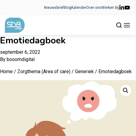
Ga naar de inhoud
Nieuwsbrief
Blog
Kalender
Over ons
Werken bij
Emotiedagboek
september 6, 2022
By
booomdigital
Home
/
Zorgthema (Area of care)
/
Generiek
/ Emotiedagboek