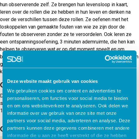
hun observerende zelf. Ze brengen hun levensloop in kaart,
leren over de rollen die ze hebben in hun leven en denken na
over de verschillen tussen deze rollen. Ze oefenen met het
loskoppelen van gemaakte fouten van wie ze zijn door de
fouten te observeren zonder ze te veroordelen. Ook leren ze
een ontspanningsoefening, 3 minuten ademruimte, die hen kan
helpen te observeren wat er op dat moment speelt en om
bewuste keuzes te maken. Tot slot evalueren ze wat ze hebben
geleerd, waar ze moeite mee hadden en bedenken ze wat ze
kunnen doen om hiermee om te gaan.
Deze website maakt gebruik van cookies
Onderbouwing
We gebruiken cookies om content en advertenties te
Deze module is ontwikkeld door het Karify Contentteam in
personaliseren, om functies voor social media te bieden
samenwerking met experts van ACT psychologen en Stichting
en om ons websiteverkeer te analyseren. Ook delen we
1nP en is gebaseerd op acceptatie en commitment therapie.
informatie over uw gebruik van onze site met onze
partners voor social media, adverteren en analyse. Deze
Gerelateerde producten
partners kunnen deze gegevens combineren met andere
informatie die u aan ze heeft verstrekt of die ze hebben