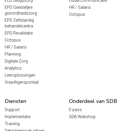
ECD Jeugdzorg
Oudercommunicatie
EPD Geestelijke
HR / Salaris
gezondheidszorg
Octopus
EPD Zelfstandig
behandelcentra
EPD Revalidatie
Octopus
HR / Salaris
Planning
Digitale Zorg
Analytics
Leeroplossingen
Vrijwilligersportaal
Diensten
Onderdeel van SDB
Support
E-pass
Implementatie
SDB Webshop
Training
Detachering en advies