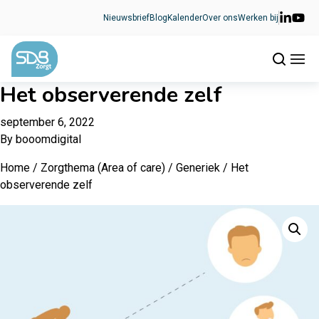
Ga naar de inhoud
Nieuwsbrief
Blog
Kalender
Over ons
Werken bij
Het observerende zelf
september 6, 2022
By
booomdigital
Home
/
Zorgthema (Area of care)
/
Generiek
/ Het
observerende zelf