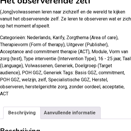
Het observerende zelf
(Jong)volwassenen leren naar zichzelf en de wereld te kijken
vanuit het observerende zelf. Ze leren te observeren wat er zich
op het moment afspeelt.
Categorieën:
Nederlands
,
Karify
,
Zorgthema (Area of care)
,
Therapievorm (Form of therapy)
,
Uitgever (Publisher)
,
Acceptance and commitment therapie (ACT)
,
Module
,
Vorm van
zorg (test)
,
Type interventie (Intervention Type)
,
16 - 25 jaar
,
Taal
(Language)
,
Volwassenen
,
Generiek
,
Doelgroep (Target
audience)
,
POH GGZ
,
Generiek
Tags:
Basis GGZ
,
commitment
,
POH GGZ
,
welzijn
,
zelf
,
Specialistische GGZ
,
Herstel
,
observeren
,
herstelgerichte zorg
,
zonder oordeel
,
acceptatie
,
ACT
Beschrijving
Aanvullende informatie
Beschrijving