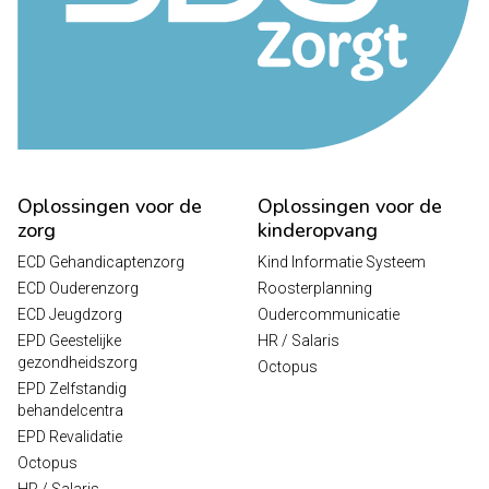
Oplossingen voor de
Oplossingen voor de
zorg
kinderopvang
ECD Gehandicaptenzorg
Kind Informatie Systeem
ECD Ouderenzorg
Roosterplanning
ECD Jeugdzorg
Oudercommunicatie
EPD Geestelijke
HR / Salaris
gezondheidszorg
Octopus
EPD Zelfstandig
behandelcentra
EPD Revalidatie
Octopus
HR / Salaris