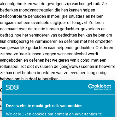
alcoholgebruik en wat de gevolgen zijn van hun gebruik. Ze
bedenken (nood)maatregelen die hen kunnen helpen
zelfcontrole te behouden in moeilijke situaties en helpen
omgaan met een eventuele uitglijder of terugval. Ze leren
daarnaast over de relatie tussen gedachten, gevoelens en
gedrag, hoe het veranderen van gedachten hen kan helpen om
hun drinkgedrag te verminderen en oefenen met het omzetten
van gevaarlijke gedachten naar helpende gedachten. Ook leren
ze hoe ze ‘nee’ kunnen zeggen wanneer alcohol wordt
aangeboden en oefenen het weigeren van alcohol met een
rollenspel. Tot slot evalueren de (jong)volwassenen in hoeverre
ze hun doel hebben bereikt en wat ze eventueel nog nodig
hebben om hun doel te bereiken.
Onderbouwing
Deze module is ontwikkeld door het Karify Contentteam in
samenwerking met zorgprofessionals van Fivoor, Castle Craig,
Deze website maakt gebruik van cookies
Terwille en Vincent van Gogh. De module is gebaseerd op
We gebruiken cookies om content en advertenties te