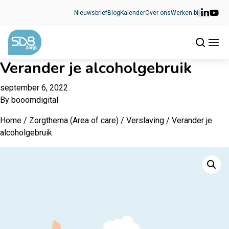
Ga naar de inhoud
Nieuwsbrief
Blog
Kalender
Over ons
Werken bij
Verander je alcoholgebruik
september 6, 2022
By
booomdigital
Home
/
Zorgthema (Area of care)
/
Verslaving
/ Verander je
alcoholgebruik