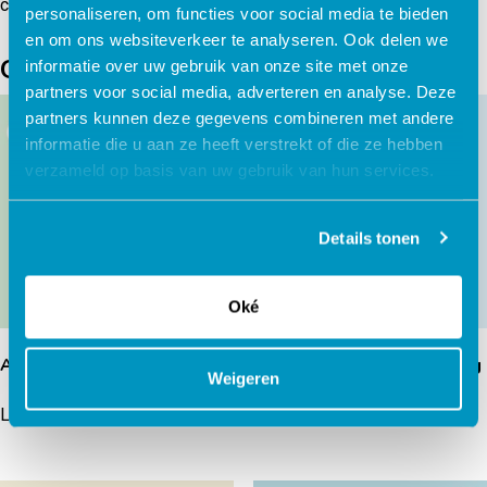
cognitieve gedragstherapie.
personaliseren, om functies voor social media te bieden
en om ons websiteverkeer te analyseren. Ook delen we
Gerelateerde producten
informatie over uw gebruik van onze site met onze
partners voor social media, adverteren en analyse. Deze
partners kunnen deze gegevens combineren met andere
informatie die u aan ze heeft verstrekt of die ze hebben
verzameld op basis van uw gebruik van hun services.
Details tonen
Oké
AR op Maat: Anders denken
Autisme informatie training
Weigeren
Lees verder
Lees verder