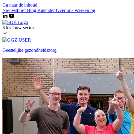
Ga naar de inhoud
Nieuwsbrief
Blog
Kalender
Over ons
Werken bij
Kies jouw sector
Geestelijke gezondheidszorg