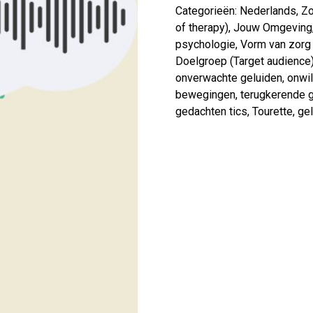
Categorieën:
Nederlands
,
Zo
of therapy)
,
Jouw Omgeving
psychologie
,
Vorm van zorg 
Doelgroep (Target audience
onverwachte geluiden
,
onwi
bewegingen
,
terugkerende 
gedachten tics
,
Tourette
,
gel