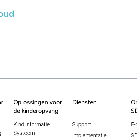
loud
or
Oplossingen voor
Diensten
On
de kinderopvang
S
Kind Informatie
Support
E-
g
Systeem
Implementatie
S