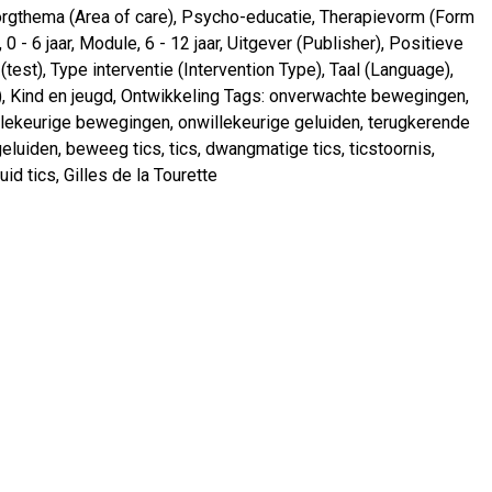
rgthema (Area of care)
,
Psycho-educatie
,
Therapievorm (Form
,
0 - 6 jaar
,
Module
,
6 - 12 jaar
,
Uitgever (Publisher)
,
Positieve
(test)
,
Type interventie (Intervention Type)
,
Taal (Language)
,
)
,
Kind en jeugd
,
Ontwikkeling
Tags:
onverwachte bewegingen
,
llekeurige bewegingen
,
onwillekeurige geluiden
,
terugkerende
geluiden
,
beweeg tics
,
tics
,
dwangmatige tics
,
ticstoornis
,
uid tics
,
Gilles de la Tourette