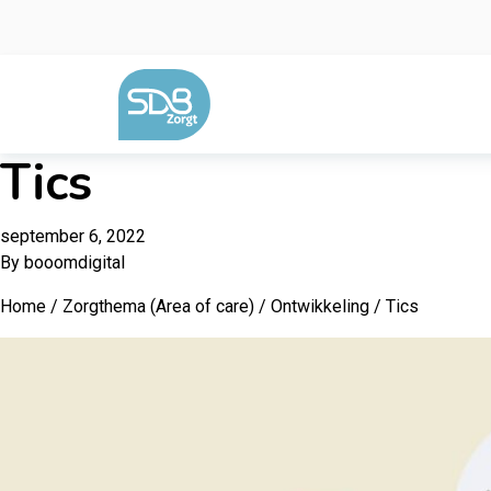
Ga naar de inhoud
Tics
september 6, 2022
By
booomdigital
Home
/
Zorgthema (Area of care)
/
Ontwikkeling
/ Tics