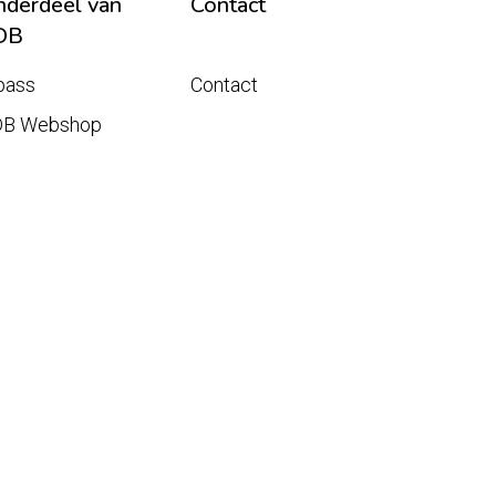
derdeel van
Contact
DB
pass
Contact
DB Webshop