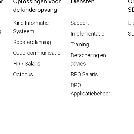
or
Oplossingen voor
Diensten
On
de kinderopvang
S
Kind Informatie
Support
E-
g
Systeem
Implementatie
S
Roosterplanning
Training
Oudercommunicatie
Detachering en
HR / Salaris
advies
Octopus
BPO Salaris
BPO
Applicatiebeheer