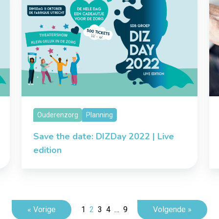
Ouderenzorg
Planning
Save the date: DIZDay 2022 | Live
edition
« Vorige
1
2
3
4
…
9
Volgende »