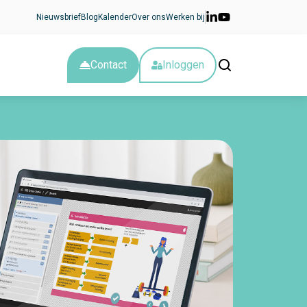
Nieuwsbrief
Blog
Kalender
Over ons
Werken bij
Contact
Inloggen