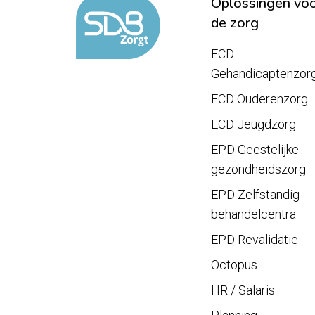
Oplossingen vo
de zorg
ECD
Gehandicaptenzor
ECD Ouderenzorg
ECD Jeugdzorg
EPD Geestelijke
gezondheidszorg
EPD Zelfstandig
behandelcentra
EPD Revalidatie
Octopus
HR / Salaris