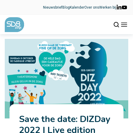
Ga naar de inhoud
Nieuwsbrief
Blog
Kalender
Over ons
Werken bij
Save the date: DIZDay
2022 | Live edition