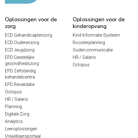
Oplossingen voor de
Oplossingen voor de
zorg
kinderopvang
ECD Gehandicaptenzorg
Kind Informatie Systeem
ECD Ouderenzorg
Roosterplanning
ECD Jeugdzorg
Oudercommunicatie
EPD Geestelijke
HR / Salaris
gezondheidszorg
Octopus
EPD Zelfstandig
behandelcentra
EPD Revalidatie
Octopus
HR / Salaris
Planning
Digitale Zorg
Analytics
Leeroplossingen
Vrijwilligersportaal