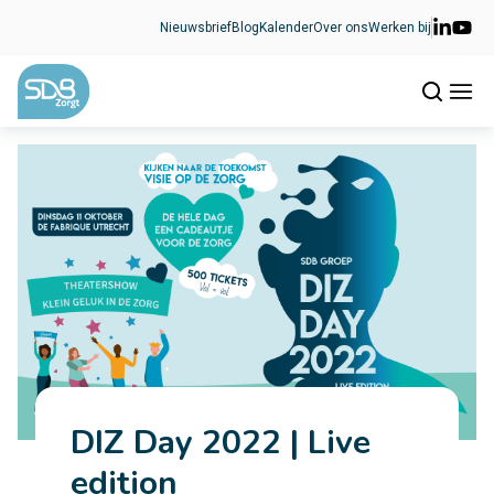
Ga naar de inhoud
Nieuwsbrief
Blog
Kalender
Over ons
Werken bij
DIZ Day 2022 | Live
edition