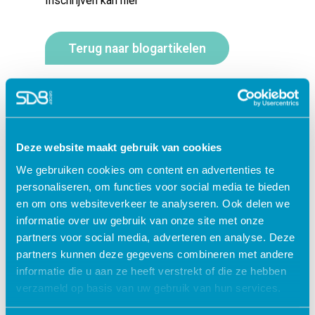
Inschrijven kan hier
Terug naar blogartikelen
Deze website maakt gebruik van cookies
We gebruiken cookies om content en advertenties te
personaliseren, om functies voor social media te bieden
en om ons websiteverkeer te analyseren. Ook delen we
Jouw data veilig in de cloud
informatie over uw gebruik van onze site met onze
partners voor social media, adverteren en analyse. Deze
partners kunnen deze gegevens combineren met andere
informatie die u aan ze heeft verstrekt of die ze hebben
verzameld op basis van uw gebruik van hun services.