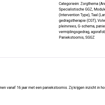
Categorieën:
Zorgthema (Are
Specialistische GGZ
,
Modul
(Intervention Type)
,
Taal (La
gedragstherapie (CGT)
,
Vol
pleinvrees
,
G-schema
,
pani
vermijdingsgedrag
,
agorafo
Paniekstoornis
,
SGGZ
en vanaf 16 jaar met een paniekstoornis. Zij krijgen inzicht in 