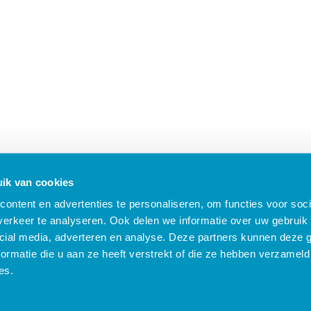
ik van cookies
ontent en advertenties te personaliseren, om functies voor soci
erkeer te analyseren. Ook delen we informatie over uw gebruik 
cial media, adverteren en analyse. Deze partners kunnen deze
ormatie die u aan ze heeft verstrekt of die ze hebben verzameld
B Nieuws
Algemene voorwaarden
Compliance
Security
Privacy
Klach
es.