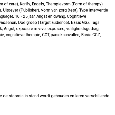
a of care)
,
Karify
,
Engels
,
Therapievorm (Form of therapy)
,
e
,
Uitgever (Publisher)
,
Vorm van zorg (test)
,
Type interventie
nguage)
,
16 - 25 jaar
,
Angst en dwang
,
Cognitieve
wassenen
,
Doelgroep (Target audience)
,
Basis GGZ
Tags:
ek
,
Angst
,
exposure in vivo
,
exposure
,
veiligheidsgedrag
,
bie
,
cognitieve therapie
,
CGT
,
paniekaanvallen
,
Basis GGZ
,
hoe de stoornis in stand wordt gehouden en leren verschillende