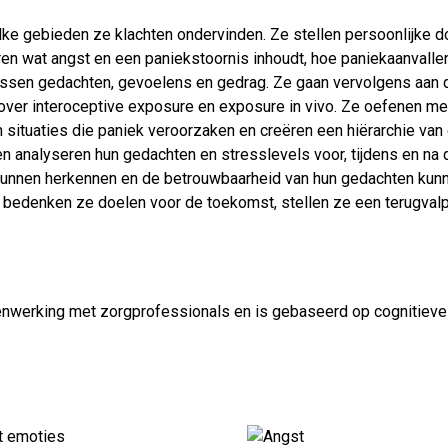
e gebieden ze klachten ondervinden. Ze stellen persoonlijke do
ren wat angst en een paniekstoornis inhoudt, hoe paniekaanvalle
ssen gedachten, gevoelens en gedrag. Ze gaan vervolgens aan de
ver interoceptive exposure en exposure in vivo. Ze oefenen met
situaties die paniek veroorzaken en creëren een hiërarchie van
en analyseren hun gedachten en stresslevels voor, tijdens en na
unnen herkennen en de betrouwbaarheid van hun gedachten kunne
edenken ze doelen voor de toekomst, stellen ze een terugvalpr
enwerking met zorgprofessionals en is gebaseerd op cognitieve