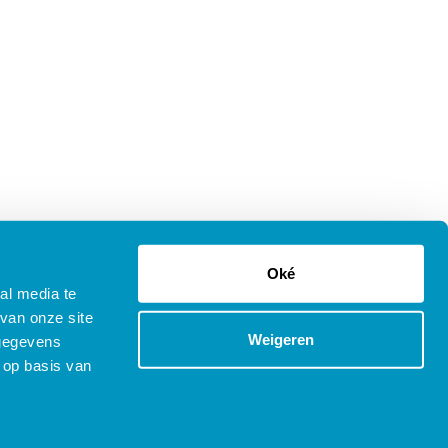
Oké
al media te
van onze site
Weigeren
 gegevens
 op basis van
tenprocedure Opleidingen
Copyright © 2025 SDB