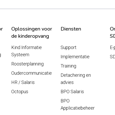
or
Oplossingen voor
Diensten
On
de kinderopvang
S
Kind Informatie
Support
E-
g
Systeem
Implementatie
S
Roosterplanning
Training
Oudercommunicatie
Detachering en
HR / Salaris
advies
Octopus
BPO Salaris
BPO
Applicatiebeheer