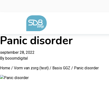
Ga naar de inhoud
Panic disorder
september 28, 2022
By
booomdigital
Home
/
Vorm van zorg (test)
/
Basis GGZ
/ Panic disorder