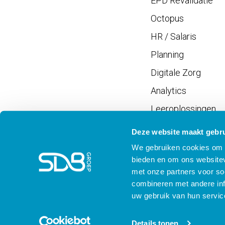
EPD Revalidatie
Octopus
HR / Salaris
Planning
Digitale Zorg
Analytics
Leeroplossingen
Vrijwilligersportaal
Deze website maakt gebru
We gebruiken cookies om c
bieden en om ons websitev
met onze partners voor so
combineren met andere inf
Meld je aan voor SD
uw gebruik van hun servic
Details tonen