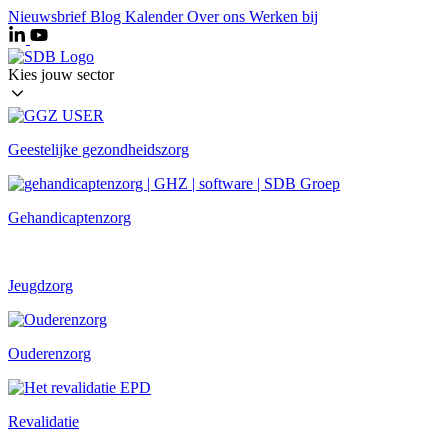
Ga
Nieuwsbrief
Blog
Kalender
Over ons
Werken bij
naar
de
inhoud
Kies jouw sector
Geestelijke gezondheidszorg
Gehandicaptenzorg
Jeugdzorg
Ouderenzorg
Revalidatie