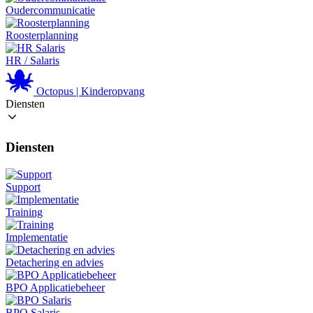
Oudercommunicatie
Roosterplanning
HR / Salaris
Octopus | Kinderopvang
Diensten
Diensten
Support
Training
Implementatie
Detachering en advies
BPO Applicatiebeheer
BPO Salaris