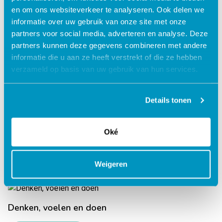
en om ons websiteverkeer te analyseren. Ook delen we
informatie over uw gebruik van onze site met onze
Delictanalyse
partners voor social media, adverteren en analyse. Deze
partners kunnen deze gegevens combineren met andere
informatie die u aan ze heeft verstrekt of die ze hebben
Lees verder
verzameld op basis van uw gebruik van hun services.
Details tonen
Denken voordat je doet
Oké
Lees verder
Weigeren
Denken, voelen en doen