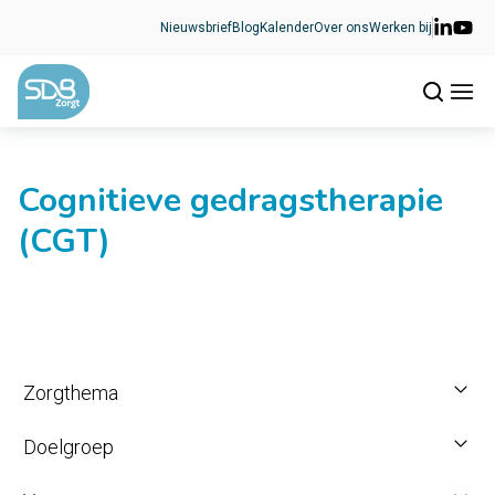
Ga naar de inhoud
Nieuwsbrief
Blog
Kalender
Over ons
Werken bij
Cognitieve gedragstherapie
(CGT)
Zorgthema
Doelgroep