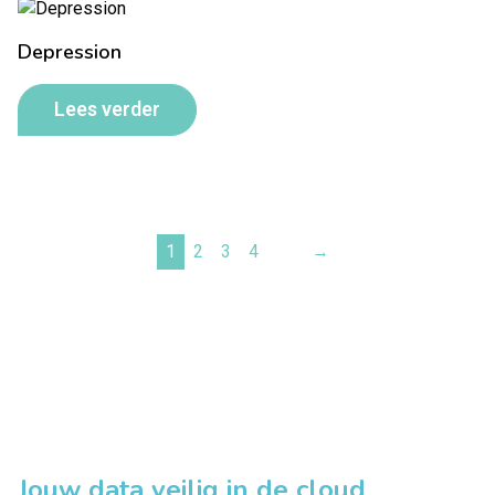
Depression
Lees verder
1
2
3
4
→
Jouw data veilig in de cloud