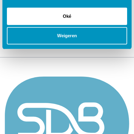
Jouw data veilig in de cloud
Oké
Weigeren