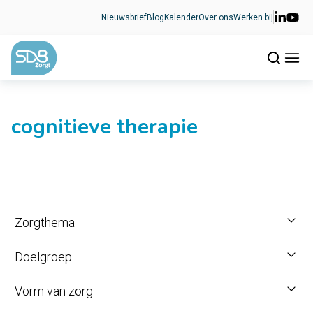
Ga naar de inhoud
Nieuwsbrief
Blog
Kalender
Over ons
Werken bij
cognitieve therapie
Zorgthema
Doelgroep
Vorm van zorg