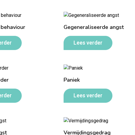
 behaviour
Gegeneraliseerde angst
erder
Lees verder
rder
Paniek
erder
Lees verder
gst
Vermijdingsgedrag