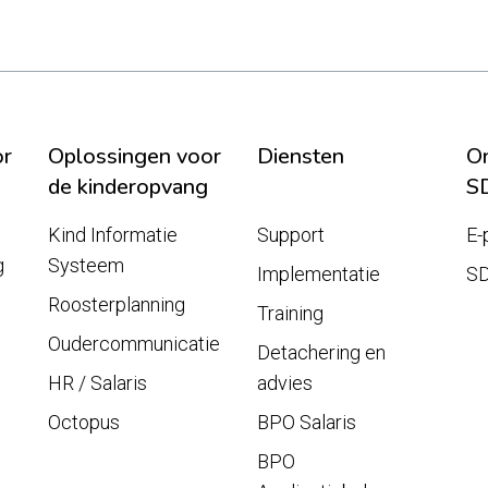
or
Oplossingen voor
Diensten
On
de kinderopvang
S
Kind Informatie
Support
E-
g
Systeem
Implementatie
S
Roosterplanning
Training
Oudercommunicatie
Detachering en
HR / Salaris
advies
Octopus
BPO Salaris
BPO