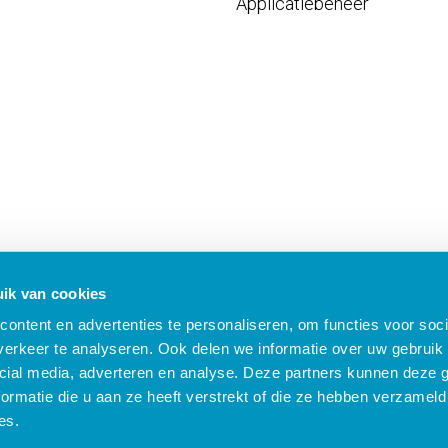
Applicatiebeheer
ik van cookies
ontent en advertenties te personaliseren, om functies voor soci
erkeer te analyseren. Ook delen we informatie over uw gebruik 
cial media, adverteren en analyse. Deze partners kunnen deze
ormatie die u aan ze heeft verstrekt of die ze hebben verzameld
B Nieuws
Algemene voorwaarden
Compliance
Security
Privacy
Klach
es.