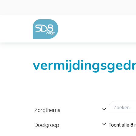
Ga naar de inhoud
vermijdingsged
Zorgthema
Doelgroep
Toont alle 8 