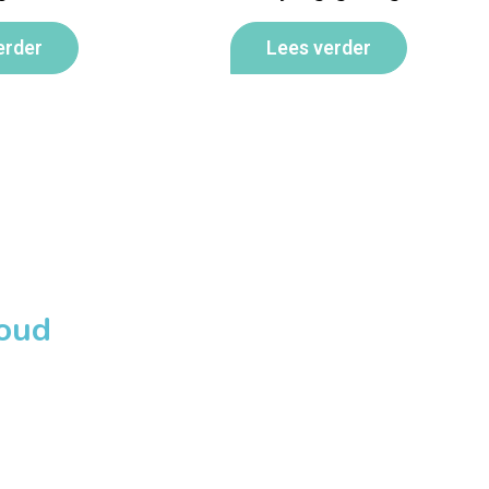
erder
Lees verder
loud