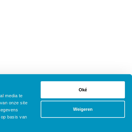
Oké
al media te
van onze site
Weigeren
 gegevens
 op basis van
tenprocedure Opleidingen
Copyright © 2025 SDB