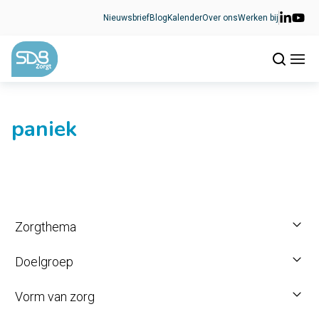
Ga naar de inhoud
Nieuwsbrief
Blog
Kalender
Over ons
Werken bij
paniek
Zorgthema
Doelgroep
Vorm van zorg