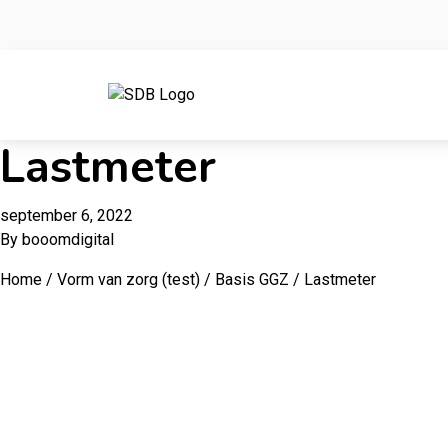
Ga naar de inhoud
Lastmeter
september 6, 2022
By
booomdigital
Home
/
Vorm van zorg (test)
/
Basis GGZ
/ Lastmeter