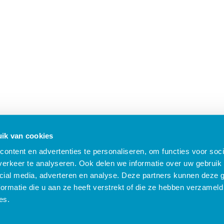
ik van cookies
ontent en advertenties te personaliseren, om functies voor soci
erkeer te analyseren. Ook delen we informatie over uw gebruik 
cial media, adverteren en analyse. Deze partners kunnen deze
ormatie die u aan ze heeft verstrekt of die ze hebben verzameld
B Nieuws
Algemene voorwaarden
Compliance
Security
Privacy
Klach
es.