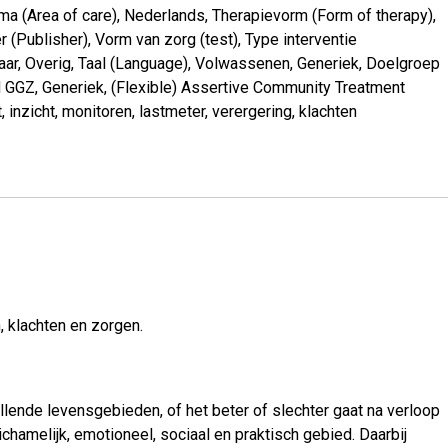
ma (Area of care)
,
Nederlands
,
Therapievorm (Form of therapy)
,
r (Publisher)
,
Vorm van zorg (test)
,
Type interventie
aar
,
Overig
,
Taal (Language)
,
Volwassenen
,
Generiek
,
Doelgroep
 GGZ
,
Generiek
,
(Flexible) Assertive Community Treatment
t
,
inzicht
,
monitoren
,
lastmeter
,
verergering
,
klachten
n, klachten en zorgen.
lende levensgebieden, of het beter of slechter gaat na verloop
ichamelijk, emotioneel, sociaal en praktisch gebied. Daarbij