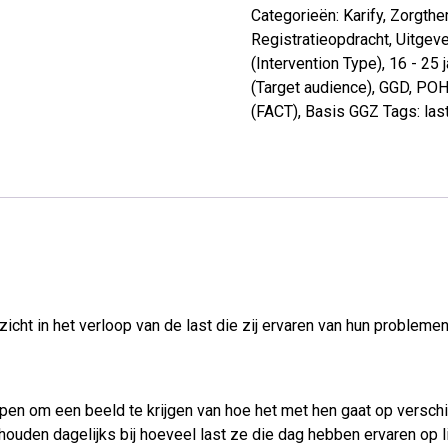
Categorieën:
Karify
,
Zorgthe
Registratieopdracht
,
Uitgeve
(Intervention Type)
,
16 - 25 j
(Target audience)
,
GGD
,
POH
(FACT)
,
Basis GGZ
Tags:
las
nzicht in het verloop van de last die zij ervaren van hun probleme
en om een beeld te krijgen van hoe het met hen gaat op verschil
 houden dagelijks bij hoeveel last ze die dag hebben ervaren op l