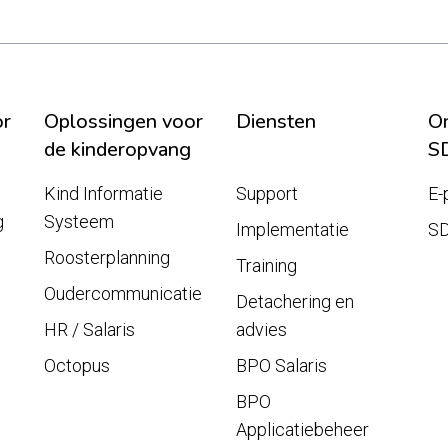
or
Oplossingen voor
Diensten
On
de kinderopvang
S
Kind Informatie
Support
E-
g
Systeem
Implementatie
S
Roosterplanning
Training
Oudercommunicatie
Detachering en
HR / Salaris
advies
Octopus
BPO Salaris
BPO
Applicatiebeheer