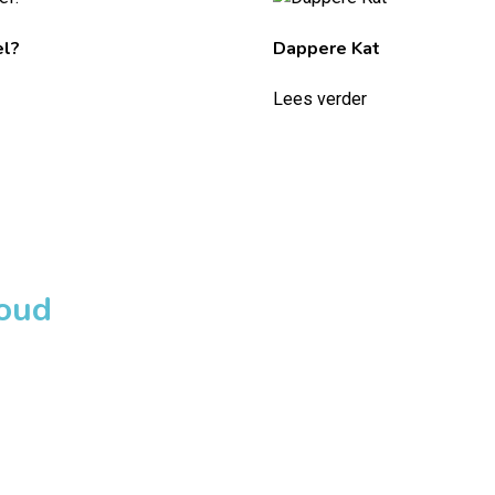
el?
Dappere Kat
Lees verder
loud