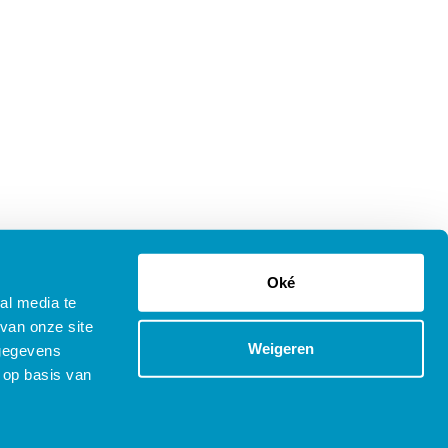
Oké
al media te
van onze site
Weigeren
 gegevens
 op basis van
tenprocedure Opleidingen
Copyright © 2025 SDB