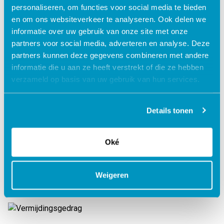
personaliseren, om functies voor social media te bieden
en om ons websiteverkeer te analyseren. Ook delen we
informatie over uw gebruik van onze site met onze
partners voor social media, adverteren en analyse. Deze
Understanding your problems
partners kunnen deze gegevens combineren met andere
informatie die u aan ze heeft verstrekt of die ze hebben
Lees verder
verzameld op basis van uw gebruik van hun services.
Details tonen
Verander je slaapgedrag
Oké
Lees verder
Weigeren