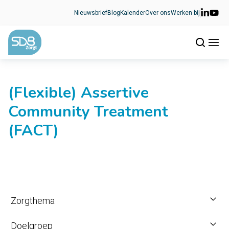
Ga naar de inhoud
Nieuwsbrief
Blog
Kalender
Over ons
Werken bij
(Flexible) Assertive
Community Treatment
(FACT)
Zorgthema
Doelgroep