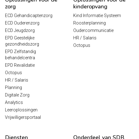
zorg
kinderopvang
ECD Gehandicaptenzorg
Kind Informatie Systeem
ECD Ouderenzorg
Roosterplanning
ECD Jeugdzorg
Oudercommunicatie
EPD Geestelijke
HR / Salaris
gezondheidszorg
Octopus
EPD Zelfstandig
behandelcentra
EPD Revalidatie
Octopus
HR / Salaris
Planning
Digitale Zorg
Analytics
Leeroplossingen
Vrijwilligersportaal
Diensten
Onderdeel van SDB