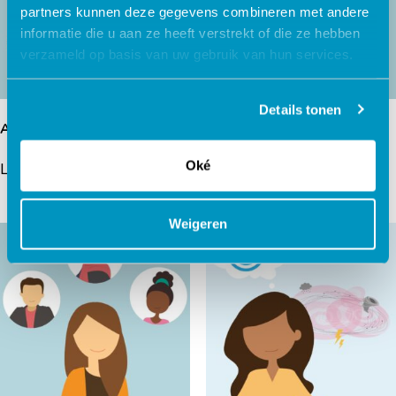
partners kunnen deze gegevens combineren met andere
informatie die u aan ze heeft verstrekt of die ze hebben
verzameld op basis van uw gebruik van hun services.
Details tonen
Alcoholgebruik bijhouden
De mensen om mij heen
Oké
Lees verder
Lees verder
Weigeren