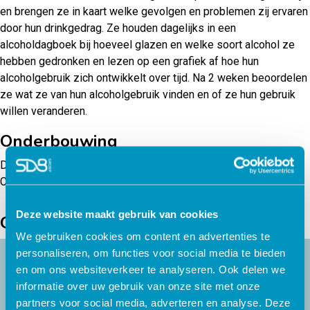
en brengen ze in kaart welke gevolgen en problemen zij ervaren
door hun drinkgedrag. Ze houden dagelijks in een
alcoholdagboek bij hoeveel glazen en welke soort alcohol ze
hebben gedronken en lezen op een grafiek af hoe hun
alcoholgebruik zich ontwikkelt over tijd. Na 2 weken beoordelen
ze wat ze van hun alcoholgebruik vinden en of ze hun gebruik
willen veranderen.
Onderbouwing
Deze pyscho-educatiemodule is ontwikkeld door het Karify
Contentteam in samenwerking met zorgprofessionals.
Deze website maakt gebruik van cookies
Gerelateerde producten
We gebruiken cookies om content en advertenties te
personaliseren, om functies voor social media te bieden
en om ons websiteverkeer te analyseren. Ook delen we
informatie over uw gebruik van onze site met onze
partners voor social media, adverteren en analyse. Deze