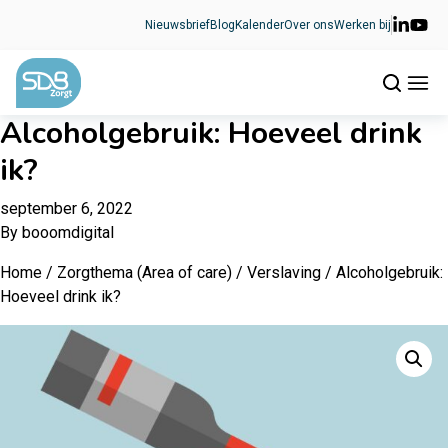
Ga naar de inhoud
Nieuwsbrief
Blog
Kalender
Over ons
Werken bij
Alcoholgebruik: Hoeveel drink
ik?
september 6, 2022
By
booomdigital
Home
/
Zorgthema (Area of care)
/
Verslaving
/ Alcoholgebruik:
Hoeveel drink ik?