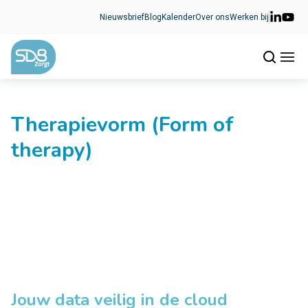
Ga naar de inhoud
Nieuwsbrief
Blog
Kalender
Over ons
Werken bij
Therapievorm (Form of
therapy)
Jouw data veilig in de cloud