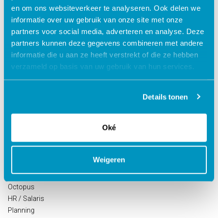
en om ons websiteverkeer te analyseren. Ook delen we
informatie over uw gebruik van onze site met onze
partners voor social media, adverteren en analyse. Deze
partners kunnen deze gegevens combineren met andere
informatie die u aan ze heeft verstrekt of die ze hebben
verzameld op basis van uw gebruik van hun services.
Oplossingen voor de
Oplossingen voor de
zorg
kinderopvang
Details tonen
ECD Gehandicaptenzorg
Kind Informatie Systeem
ECD Ouderenzorg
Roosterplanning
ECD Jeugdzorg
Oudercommunicatie
Oké
EPD Geestelijke
HR / Salaris
gezondheidszorg
Octopus
EPD Zelfstandig
Weigeren
behandelcentra
EPD Revalidatie
Octopus
HR / Salaris
Planning