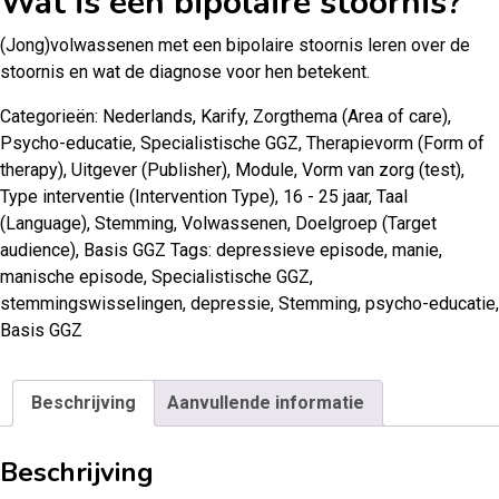
Wat is een bipolaire stoornis?
(Jong)volwassenen met een bipolaire stoornis leren over de
stoornis en wat de diagnose voor hen betekent.
Categorieën:
Nederlands
,
Karify
,
Zorgthema (Area of care)
,
Psycho-educatie
,
Specialistische GGZ
,
Therapievorm (Form of
therapy)
,
Uitgever (Publisher)
,
Module
,
Vorm van zorg (test)
,
Type interventie (Intervention Type)
,
16 - 25 jaar
,
Taal
(Language)
,
Stemming
,
Volwassenen
,
Doelgroep (Target
audience)
,
Basis GGZ
Tags:
depressieve episode
,
manie
,
manische episode
,
Specialistische GGZ
,
stemmingswisselingen
,
depressie
,
Stemming
,
psycho-educatie
,
Basis GGZ
Beschrijving
Aanvullende informatie
Beschrijving