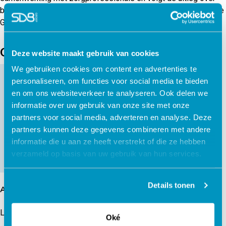
bipolaire stoornissen en de behandelmogelijkheden volgens de
GGZ standaarden.
Gerelateerde producten
Deze website maakt gebruik van cookies
We gebruiken cookies om content en advertenties te
personaliseren, om functies voor social media te bieden
en om ons websiteverkeer te analyseren. Ook delen we
Oudertraining
informatie over uw gebruik van onze site met onze
Gedragsproblemen ADHD
partners voor social media, adverteren en analyse. Deze
partners kunnen deze gegevens combineren met andere
Lees verder
informatie die u aan ze heeft verstrekt of die ze hebben
verzameld op basis van uw gebruik van hun services.
Details tonen
Autisme informatie training
Lees verder
Oké