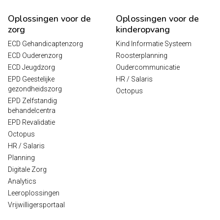
Oplossingen voor de
Oplossingen voor de
zorg
kinderopvang
ECD Gehandicaptenzorg
Kind Informatie Systeem
ECD Ouderenzorg
Roosterplanning
ECD Jeugdzorg
Oudercommunicatie
EPD Geestelijke
HR / Salaris
gezondheidszorg
Octopus
EPD Zelfstandig
behandelcentra
EPD Revalidatie
Octopus
HR / Salaris
Planning
Digitale Zorg
Analytics
Leeroplossingen
Vrijwilligersportaal