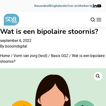
Ga naar de inhoud
Nieuwsbrief
Blog
Kalender
Over ons
Werken bij
Wat is een bipolaire stoornis?
september 6, 2022
By
booomdigital
Home
/
Vorm van zorg (test)
/
Basis GGZ
/ Wat is een bipolaire
stoornis?