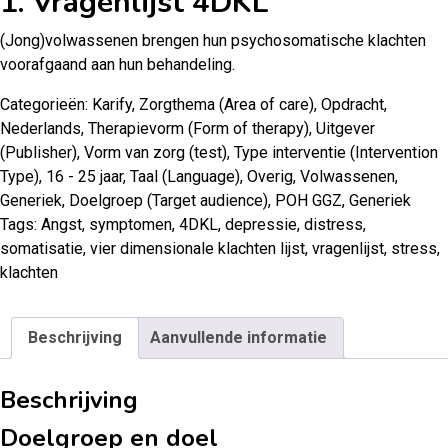
1. Vragenlijst 4DKL
(Jong)volwassenen brengen hun psychosomatische klachten
voorafgaand aan hun behandeling.
Categorieën:
Karify
,
Zorgthema (Area of care)
,
Opdracht
,
Nederlands
,
Therapievorm (Form of therapy)
,
Uitgever
(Publisher)
,
Vorm van zorg (test)
,
Type interventie (Intervention
Type)
,
16 - 25 jaar
,
Taal (Language)
,
Overig
,
Volwassenen
,
Generiek
,
Doelgroep (Target audience)
,
POH GGZ
,
Generiek
Tags:
Angst
,
symptomen
,
4DKL
,
depressie
,
distress
,
somatisatie
,
vier dimensionale klachten lijst
,
vragenlijst
,
stress
,
klachten
Beschrijving
Aanvullende informatie
Beschrijving
Doelgroep en doel