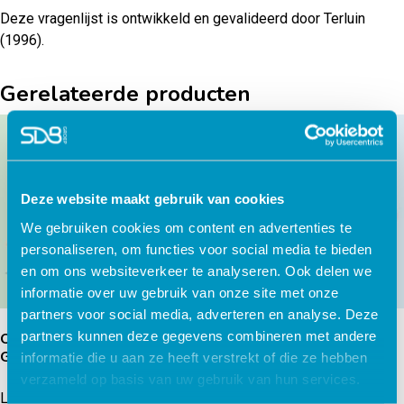
Deze vragenlijst is ontwikkeld en gevalideerd door Terluin
(1996).
Gerelateerde producten
Deze website maakt gebruik van cookies
We gebruiken cookies om content en advertenties te
personaliseren, om functies voor social media te bieden
en om ons websiteverkeer te analyseren. Ook delen we
informatie over uw gebruik van onze site met onze
partners voor social media, adverteren en analyse. Deze
partners kunnen deze gegevens combineren met andere
Oudertraining
Wat is herstel?
Gedragsproblemen ASS
informatie die u aan ze heeft verstrekt of die ze hebben
verzameld op basis van uw gebruik van hun services.
Lees verder
Lees verder