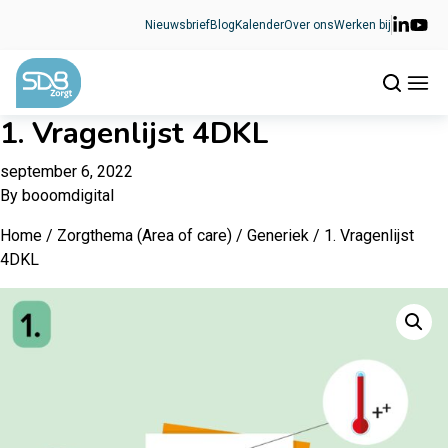
Ga naar de inhoud
Nieuwsbrief
Blog
Kalender
Over ons
Werken bij
1. Vragenlijst 4DKL
september 6, 2022
By
booomdigital
Home
/
Zorgthema (Area of care)
/
Generiek
/ 1. Vragenlijst
4DKL